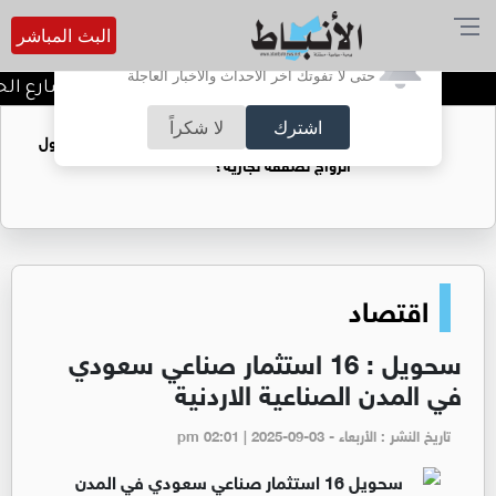
البث المباشر
أترغب في تفعيل الإشعارات؟
حتى لا تفوتك آخر الأحداث والأخبار العاجلة
توقيف شبكات دعارة في شارع الحمر
اشترك
لا شكراً
فتيات يستغللنه لتحقيق مكاسب مادية.. هل تحول
الزواج لصفقة تجارية؟
اقتصاد
سحويل : 16 استثمار صناعي سعودي
في المدن الصناعية الاردنية
تاريخ النشر : الأربعاء - pm 02:01 | 2025-09-03