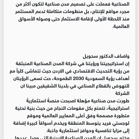
الصناعية فعملت على تصميم مدن صناعية لتكون أكثر من
مجرد مواقع للإنتاج، بل منظومات متكاملة تدعم المستثمر
منذ اللحظة الأولى لإقامة الاستثمار حتى وصوله الأسواق
العالمية.
واضاف الدكتور سحويل
إن استراتيجيتنا ورؤيتنا في شركة المدن الصناعية المنبثقة
من رؤية التحديث الاقتصادي في الاردن حيث تتماشى كلياً مع
أهداف رؤية السعودية 2030 الطموحة، حث تسعى الرؤيتان
للنهوض بالقطاع الصناعي في بلدينا الشقيقين مبينا ان
الشركة
طورت مدن صناعية مؤهلة اصبحت منصةً استثماريةً
استراتيجيةً، تتمتع بكل مقومات النجاح من حيث بنية تحتية
متطورة مصممة وفق أعلى المعايير العالمية وموقع
لوجستي فريد يتوسط المنطقة ويخدم أسواقاً كبيرة إضافة
إلى مزايا تنافسية وحوافز استثمارية جاذبة.
وختم سحويل إن المدن الصناعية الاردنية التي وصل عددها