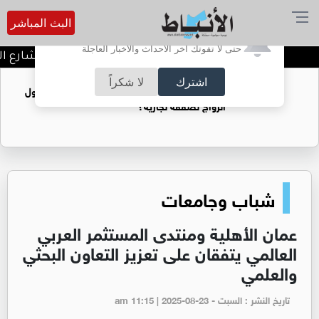
البث المباشر
أترغب في تفعيل الإشعارات؟
حتى لا تفوتك آخر الأحداث والأخبار العاجلة
توقيف شبكات دعارة في شارع الحم
اشترك
لا شكراً
فتيات يستغللنه لتحقيق مكاسب مادية.. هل تحول
الزواج لصفقة تجارية؟
شباب وجامعات
عمان الأهلية ومنتدى المستثمر العربي
العالمي يتفقان على تعزيز التعاون البحثي
والعلمي
تاريخ النشر : السبت - am 11:15 | 2025-08-23