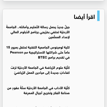
اقرأ أيضا
جيلٌ جديدٌ يحمل رسالة التّعليم وأمانتَه.. الجامعةُ
الأردنيّة تحتفي بخرّيجي برنامج الدّبلوم العالي
لإعداد المعلّمين
كلية لومينوس الجامعية التقنية تحتفل بمرور 15
عاماً على شراكتها الاستراتيجية مع Pearson
في تقديم برامج BTEC
كلّيّة علوم الرّياضة في الجامعة الأردنيّة تزفّ
كفاءاتٍ جديدةً إلى ميادين العمل الرّياضيّ
كلّيّة الآداب في الجامعةِ الأردنيّة ستّةُ عقودٍ من
صناعةِ الفِكر وتخريجِ أجيالِ المعرِفة