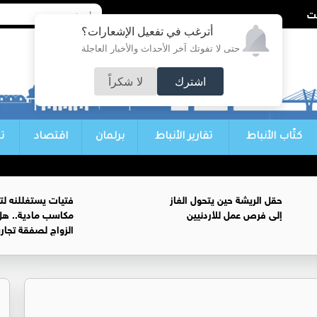
أترغب في تفعيل الإشعارات؟
حتى لا تفوتك آخر الأحداث والأخبار العاجلة
اشترك
لا شكراً
كتّاب الأنباط
تقارير الأنباط
برلمان
اقتصاد
ت
حقل الريشة حين يتحول الغاز
فتيات يستغللنه لت
إلى فرص عمل للأردنيين
مكاسب مادية.. هل
الزواج لصفقة تجار