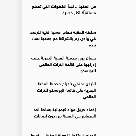
من العقبة... تبدأ الخطوات التي تصنع
مستقبلًا أكثر خضرة
سلطة العقبة تنظم أمسية فنية للرسم
في وادي رم بالشراكة مع جمعية نساء
بردة
حسان يزور محمية العقبة البحرية عقب
إدراجها على قائمة التراث العالمي
لليونسكو
الأردن يحتفي بإدراج محمية العقبة
البحرية على قائمة اليونسكو للتراث
العالمي
إخماد حريق مواد كيميائية بساحة أحد
المصانع في العقبة من دون إصابات
المياه: استكمالا لحملة العقبة ... ضبط