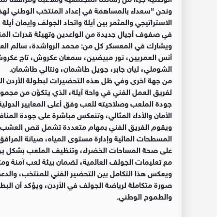
ونحن "سعداء بالمساهمة في إعداد ‏المنتخب الوطني لهذا ا
الاستراتيجي ‏والمثمر بين أيلة واتحاد الجولف وإيمان أيلة
في صفوف أجيال جديدة من الواعدين وتهيئة قدرات المنتخ
ويشارك في المعسكر كل من: محمد الرواشدة، سالم العبدال
أنس العمريين، نور مبيضين، سمعان عكروش، تاج عكروش، لي
الشوملي، ليان جابر، جويل طاشمان، ونتالي ‏طاشمان.‏
من جهة اخرى وفي ظل هذه التحضيرات لبطولة الأردن المفت
لفريق العمل الفني في واحة آيلة، الذي يتكوّن من مجموع
جودة الملعب وصلاحيته للعب وفق ‏أعلى المعايير الدولية، 
الأمان والأداء ‏المثالي، وتنعكس مباشرة على جودة المناف
ويقوم الفريق الفني بمهام متعددة تشمل قص العشب وري
المسطحات المائية وإدارة مستوى المياه، صيانة المرافق
على صحة المساحات الخضراء، وتنظيف الملعب ‏بشكل يو
مع تعليمات الجولف ‏العالمية، لضمان بيئة لعب آمنة ومثال
ويعكس هذا التكامل بين التحضير الفني للمنتخب، والدعم 
صورة متكاملة لرياضة الجولف في الأردن، ويؤكد أن البطول
والطموح الوطني.‏