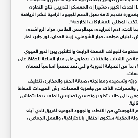
لحدث الكبير، مشيرا إن المعسكر التدريبي نتاج التعاون
 بضرورة تقديم كافة سبل الدعم للجهود الرامية ‏لنشر الرياضة
ب الوطني ‏للمشاركات الخارجية".‏
لات، آدم المزايدة، عبدالرحمن الظاهر، ‏مراد الرواشدة،
ليان مجاهد، ‏ميار الشوملي، زينة قعدان، نور جابر، لمار
وحة للجولف النسخة الرابعة ‏والثلاثين يبرز الدور الحيوي
ة من ‏الشباب والفتيات يعملون على مدار الساعة للحفاظ على
بدأ من الصيانة الدورية والتي تُعد عنصراً أساسياً لضمان
سات.‏
ّه وتسميده ومعالجته، صيانة الحفر ‏والمخابئ، تنظيف
 والممرات، التأكد ‏من جاهزية المعدات، رش المبيدات للحفاظ
مي، الى جانب تطوير وتحسين تضاريس الملعب بما يتماشى
ية.‏
اللوجستي من الاتحاد، والجهود ‏اليومية لفريق نادي أيلة
ة المقبلة ‏ستكون احتفال بالاحترافية، والعمل الجماعي،