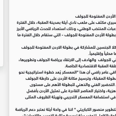
لأردن المفتوحة للجولف
ي مكثف على ملعب نادي أيلة ‏بمدينة العقبة، خلال الفترة
اعبي ولاعبات ‏المنتخب الوطني، وذلك استعداد للحدث الرياضي الأبرز
 بطولة الأردن المفتوحة للجولف - التي ستقام خلال الفترة ما
ا الجنسين للمشاركة في بطولة ‏الاردن المفتوحة للجولف
ياً ‏وإقليمياً.‏
ني للجولف والهادف ‏إلى الارتقاء برياضة الجولف وتطويرها،
 العقبة الاقتصادية الخاصة‎.‎
قي عامر راضي أن هذا "المعسكر ‏يُعد خطوة استراتيجية نحو
ولة ‏المقبلة، وترسيخ مكانة الأردن على خارطة الجولف
 التحضير الفني والذهني للبطولة الأهم على مستوى
جاهزية، واختيار العناصر القادرة على تمثيل الأردن بأفضل
 في استضافة المعسكر التدريبي ‏وتهيئة الظروف المثلى
طوير منصور الكباريتي " اننا في ‏واحة أيلة نعتبر دعم الرياضة
ة ‏بالكامل لتوفير بيئة تدريبية مثالية للاعبين واللاعبات"،