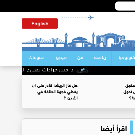
English
كنولوجيا
رياضة
فن
فيديو
منوعات
د. منذر جرادات يهنىء الشيخ سليمان 
حقيق
هل غاز الريشة قادر على ان
 تحول
يغطي فجوة الطاقة في
ية؟
الأردن ؟
اقرأ أيضا