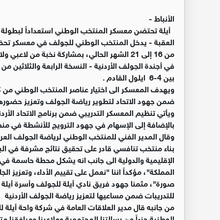
الأنباط -
أيلة تحتضن معسكر المنتخب الوطني استعداداً لبطولة ا
العقبة - يدخل المنتخب الوطني للجولف في معسكر تحضير
من 16 إلى 21 الشهر الحالي، بمشاركة نخبة من ل
في أجندة الجولف الأردنية - النسخة ‏الرابعة والثلاثين من
بين 4-6 ‏ايلول القادم .‏
ويهدف المعسكر الى اختيار عناصر المنتخب الوطني من كل
ضمن جهود الاتحاد لتطوير رياضة الجولف وتعزيز حضورها محل
ويأتي تنظيم المعسكر التدريبي ضمن برنامج الاتحاد الأرد
بالإضافة إلى الإسهام في جهود الترويج للأنشطة في ‏منطقة
وقال المدير الفني للمنتخب الوطني لرياضة الجولف العرا
بناء منتخب تنافسي قادر على تحقيق نتائج مشرفة في البط
الإقليمية والدولية الى جانب انه يشكل ‏محطة حاسمة في
المملكة"، مؤكداً اننا ‏‏"نعمل على تقييم الأداء، وتعزيز ال
‏صورة"، مثمنا جهود فريق نادي أيلة للجولف وأسرة أيلة
للتدريبات ضمن مساعيها لتعزيز رياضة الجولف الأردنية ‏
من جانبه قال مدير العلاقات العامة في شركة واحة أيلة للت
الوطنية جزءاً من رسالتنا المجتمعية وملاعبنا ومرافقنا متاح