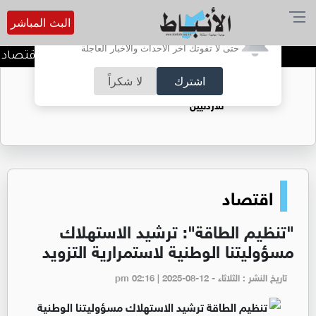
البث المباشر
أترغب في تفعيل الإشعارات؟
حتى لا تفوتك آخر الأحداث والأخبار العاجلة
وزير المياه والري ووزير الاقتصاد
اشترك
لا شكراً
حقل الريشة حين يتحول الغاز إلى فرص عمل
للأردنيين
اقتصاد
"تنظيم الطاقة": ترشيد الاستهلاك
مسؤوليتنا الوطنية لاستمرارية التزويد
تاريخ النشر : الثلاثاء - pm 02:16 | 2025-08-12