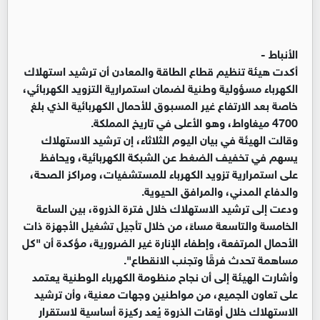
الأنباط -
أكدت هيئة تنظيم قطاع الطاقة والمعادن أن ترشيد استهلاك
الكهرباء مسؤولية وطنية لضمان استمرارية التزويد الكهربائي،
خاصة بعد الارتفاع غير المسبوق للأحمال الكهربائية الذي بلغ
4700 ميغاواط، وهو الأعلى في تاريخ المملكة.
وقالت الهيئة في بيان اليوم الثلاثاء، إن ترشيد الاستهلاك
يسهم في تخفيف الضغط عن الشبكة الكهربائية، ويحافظ
على استمرارية تزويد الكهرباء للمستشفيات، ومراكز الصحة،
والدفاع المدني، والمرافق الحيوية.
ودعت إلى ترشيد الاستهلاك خلال فترة الذروة، بين الساعة
الخامسة والتاسعة مساءً، من خلال تأجيل تشغيل الأجهزة ذات
الأحمال المرتفعة، وإطفاء الإنارة غير الضرورية، مؤكدة أن "كل
مساهمة تحدث فرقًا وتجنب الانقطاع".
وأشارت الهيئة إلى أن نجاح منظومة الكهرباء الوطنية يعتمد
على تعاون الجميع، من مواطنين وجهات معنية، وأن ترشيد
الاستهلاك خلال أوقات الذروة يُعد ركيزة أساسية لاستقرار