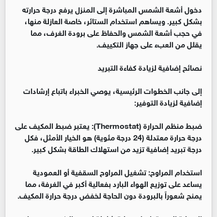
دخول أشعة الشمس المباشرة إلى المنزل يرفع درجة حرارته
بشكل كبير. ويساهم استخدام الستائر، خاصة العازلة منها،
في حجب أشعة الشمس والحفاظ على برودة الغرف، مما
يقلل من العبء على جهاز التكييف.
نصائح إضافية لزيادة كفاءة التبريد
إلى جانب الخطوات الرئيسية، يوصي الخبراء باتباع إرشادات
إضافية لزيادة التوفير:
ضبط منظم الحرارة (Thermostat): يعتبر ضبط المكيف على
درجة حرارة معتدلة (24 درجة مئوية) هو الخيار الأمثل، فكل
درجة تبريد إضافية تزيد من استهلاك الطاقة بشكل كبير.
استخدام المراوح: تشغيل المراوح السقفية أو العمودية
يساعد على توزيع الهواء البارد بفعالية أكبر في الغرفة، مما
يمنح شعوراً بالبرودة دون الحاجة لخفض درجة حرارة المكيف.