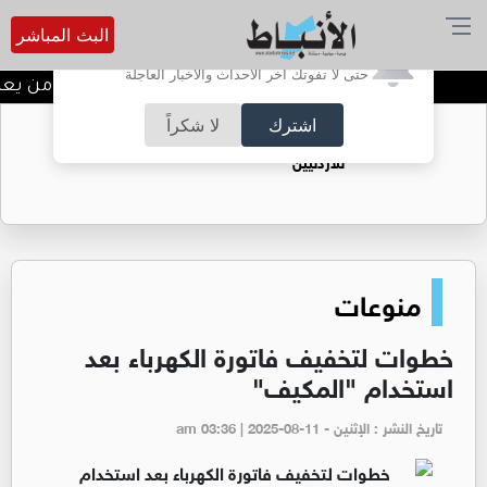
البث المباشر
أترغب في تفعيل الإشعارات؟
حتى لا تفوتك آخر الأحداث والأخبار العاجلة
"حين يمر الزمن بنا هل نحن من يعيشه
اشترك
لا شكراً
حقل الريشة حين يتحول الغاز إلى فرص عمل
للأردنيين
منوعات
خطوات لتخفيف فاتورة الكهرباء بعد
استخدام "المكيف"
تاريخ النشر : الإثنين - am 03:36 | 2025-08-11