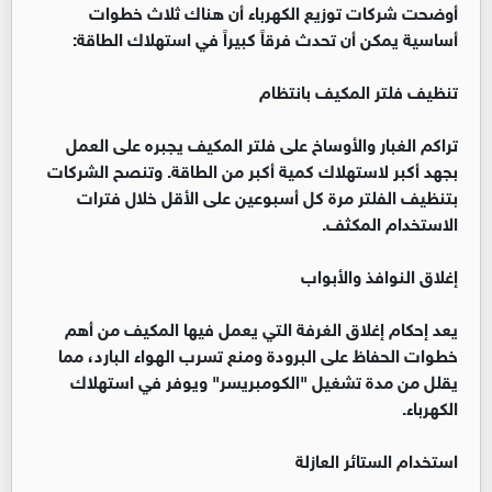
أوضحت شركات توزيع الكهرباء أن هناك ثلاث خطوات
أساسية يمكن أن تحدث فرقاً كبيراً في استهلاك الطاقة:
تنظيف فلتر المكيف بانتظام
تراكم الغبار والأوساخ على فلتر المكيف يجبره على العمل
بجهد أكبر لاستهلاك كمية أكبر من الطاقة. وتنصح الشركات
بتنظيف الفلتر مرة كل أسبوعين على الأقل خلال فترات
الاستخدام المكثف.
إغلاق النوافذ والأبواب
يعد إحكام إغلاق الغرفة التي يعمل فيها المكيف من أهم
خطوات الحفاظ على البرودة ومنع تسرب الهواء البارد، مما
يقلل من مدة تشغيل "الكومبريسر" ويوفر في استهلاك
الكهرباء.
استخدام الستائر العازلة