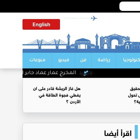
English
كنولوجيا
رياضة
فن
فيديو
منوعات
المخرج عمار عماد جابر الف مبروك
حقيق
هل غاز الريشة قادر على ان
 تحول
يغطي فجوة الطاقة في
ية؟
الأردن ؟
اقرأ أيضا