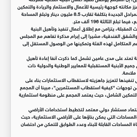
ز مكانته كوجهة رئيسية للأعمال والاستثمار والريادة والتمكين
الشبابي والاستدامة في الأردن والمنطقة، حيث ستنفذ المراحل الجديدة بتكلفة تقارب 8.5 مليون دينار وتبلغ المساحة
المقبلة، يتزامن مع إطلاق أعمال تنفيذ وتأهيل البنية
 والشقق الفندقية، مشيرا إلى إبرام مذكرة تفاهم مع المجلس
 المتكامل لهذه الفئة وتمكينها من الوصول المستقل إلى
ة تمتد على مدى عامين تشمل كما ذكرت آنفا إعادة تأهيل
جميع الأبنية المستقبلية للمعايير الوطنية والدولية ذات
ملاءمة.
نفيذها لتعزيز جاهزيته لاستقطاب الاستثمارات بناء على
 من توجهات "كيفية استقطاب المستثمرين"، مبينا أن المجمع
والتمكين الشامل، حيث يعتمد المجمع على منظومة استثمارية
 اعتماد مستشار دولي معتمد لتخطيط استخدامات الأراضي
لمساحات التي يمكن بناؤها على الأراضي الاستثمارية، حيث
 المساحات القابلة للبناء وعدد الطوابق للتمكن من احتضان