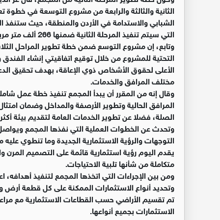
الثانية والثالثة والرابعة من مشروع التوسعة في خطوة تعز
التي سيتم تنفيذ المرحلة الثانية ضمنها 266 ألف متر مربع، فيما تبلغ الثالثة 196 ألف متر.
وتابع، إن مشروع التوسع ضمن خطة تطوير المراحل الثلاث 
التحتية للمشروع من خلال توقيع اتفاقيتي إنشاء الفندق
الأعلى لحقوق الأشخاص ذوي الإعاقة، بهدف تحقيق الدعم
مختلف المرافق والخدمات.
وقال إنه من المقرر أن يبدأ المجمع تنفيذ خطة عمل شامل
المرافق الحالية وتطوير الأرصفة والمداخل وضمان امتثال 
الصلة، فضلا عن تطوير الخدمات العامة لتقديم بيئة أكثر 
وتحدث عن الخطوات العملية التي نفذها المجمع ويواصل ت
التوجهات والرؤية الاستثمارية الجديدة وما تنطوي عليه
يقدم اليوم رؤية استثمارية قائمة على التصميم المرن 
متكاملة من شأنها تلبية الاحتياجات.
ومن بين الإجراءات التي اتخذها المجمع لتنفيذ أهدافه،
وتحديد أنواع الاستثمارات الممكنة على كل قطعة أرض وا
تم تقسيم الأراضي حسب القطاعات الاستثمارية مع مراعاة
الاستثمارات بجميع أنواعها.