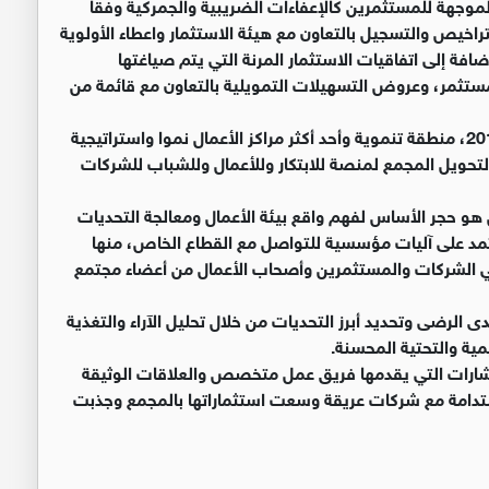
موجهة للمستثمرين كالإعفاءات الضريبية والجمركية وفقا
تراخيص والتسجيل بالتعاون مع هيئة الاستثمار واعطاء الأولوية
فة إلى اتفاقيات الاستثمار المرنة التي يتم صياغتها
ستثمر، وعروض التسهيلات التمويلية بالتعاون مع قائمة من
ويعتبر مجمع الملك الحسين للأعمال الذي تأسس عام 2010، منطقة تنموية وأحد أكثر مراكز الأعمال نموا واستراتيجية
تحويل المجمع لمنصة للابتكار وللأعمال وللشباب للشركات
هو حجر الأساس لفهم واقع بيئة الأعمال ومعالجة التحديات
عتمد على آليات مؤسسية للتواصل مع القطاع الخاص، منها
لي الشركات والمستثمرين وأصحاب الأعمال من أعضاء مجتمع
 الرضى وتحديد أبرز التحديات من خلال تحليل الآراء والتغذية
مية والتحتية المحسنة.
تشارات التي يقدمها فريق عمل متخصص والعلاقات الوثيقة
تدامة مع شركات عريقة وسعت استثماراتها بالمجمع وجذبت