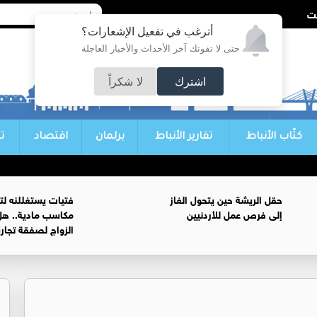
أترغب في تفعيل الإشعارات؟
حتى لا تفوتك آخر الأحداث والأخبار العاجلة
اشترك
لا شكراً
كتّاب الأنباط
تقارير الأنباط
برلمان
اقتصاد
ت
حقل الريشة حين يتحول الغاز
فتيات يستغللنه لت
إلى فرص عمل للأردنيين
مكاسب مادية.. هل
الزواج لصفقة تجار