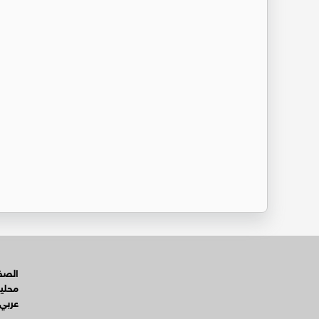
الصفح
محلي
عربي