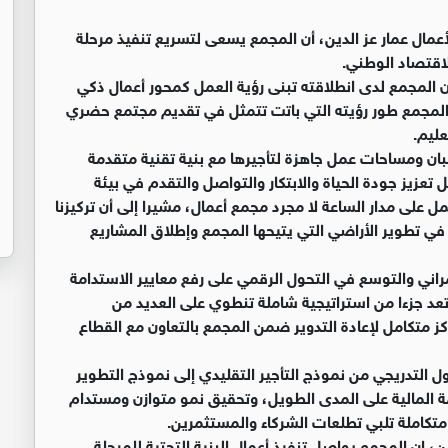
عمال عمار عز الدين، أن المجمع يسعى لتسريع تنفيذ مرحلة
لاقتصاد الوطني.
)، إن المجمع لدى انطلاقته تبنى رؤية العمل كمحور أعمال ذكي
المجمع طور رؤيته التي باتت تتمثل في تقديم مجتمع حضري
عليم.
بان ومساحات عمل جاهزة لتأجيرها مع بنية تقنية متقدمة
يز جودة الحياة والابتكار والتواصل والتقدم في بيئة
على مدار الساعة لا مجرد مجمع أعمال، مشيرا إلى أن تركيزنا
ي تطوير الأراضي التي يتيحها المجمع وإطلاق المشاريع
راني والتوسع في التحول الرقمي على رفع معايير الاستدامة
 تعد جزءا من استراتيجية شاملة تنطوي على العديد من
كز متكامل لإعادة التدوير ضمن المجمع بالتعاون مع القطاع
ول التدريجي من نموذج التأجير التقليدي إلى نموذج التطوير
ة المالية على المدى الطويل، وتحقيق نمو متوازن ومستدام
متكاملة تلبي تطلعات الشركاء والمستثمرين.
، إن المجمع يواصل تنفيذ أعمال البنية التحتية للمرحلة