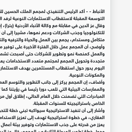
الأنباط -
- أكد الرئيس التنفيذي لمجمع الملك الحسين للأ
التوسعة المقبلة لاستقطاب الاستثمارات النوعية لرفد ا
وقال عز الدين في مقابلة مع وكالة الأنباء الأردنية (بترا
للتكنولوجيا وجذب الشركات ودعم نموها، مشيرا إلى أن 
متكامل ومستدام، يجمع بين العمل والحياة والترفيه والت
وأوضح، أن المجمع عمل خلال الفترة الأخيرة على توفير م
والعمل كمنصة نمو وتطوير للشركات حتى أصبحت تشمل تعز
متجددة وتحويل المجمع لمجتمع متعدد الاستخدامات يعمل 
اليوم يدور حول استقطاب المستثمرين بهدف الاستثمار ف
والمكونات النوعية.
وأضاف، إن المجمع يركز إلى جانب التطوير والتوسع العم
والممارسات البيئية التي تلعب دورا رئيسا في رؤيتنا كما
المبادرات التي تضمنت خلال العام الحالي، إطلاق أول مر
الخاص باستراتيجيته للسنوات المقبلة.
وأشار إلى أن تنفيذ الاستراتيجية سيواكبه تبني خطة للتح
العقاري، في خطوة استراتيجية تهدف إلى تعزيز الاستدام
يعزز من قدرته على جذب الاستثمارات وتوفير بيئة أعمال 
وحول خطة تطوير المرحلة الثانية من المجمع، قال عز الدين