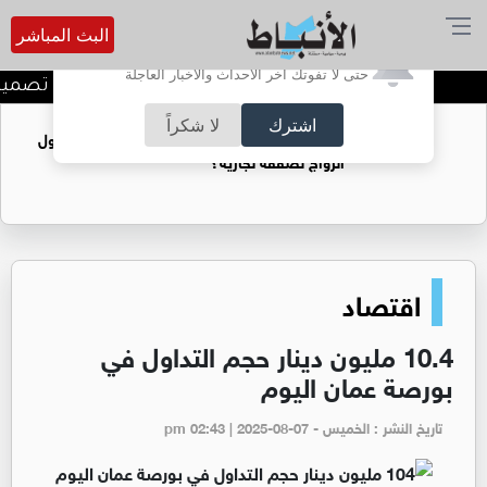
البث المباشر
أترغب في تفعيل الإشعارات؟
حتى لا تفوتك آخر الأحداث والأخبار العاجلة
الحكومة تعلن بدء أعمال تصميم ت
اشترك
لا شكراً
فتيات يستغللنه لتحقيق مكاسب مادية.. هل تحول
الزواج لصفقة تجارية؟
اقتصاد
10.4 مليون دينار حجم التداول في
بورصة عمان اليوم
تاريخ النشر : الخميس - pm 02:43 | 2025-08-07