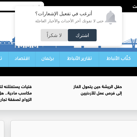
أترغب في تفعيل الإشعارات؟
حتى لا تفوتك آخر الأحداث والأخبار العاجلة
اشترك
لا شكراً
كتّاب الأنباط
تقارير الأنباط
برلمان
اقتصاد
ت
حقل الريشة حين يتحول الغاز
فتيات يستغللنه لت
إلى فرص عمل للأردنيين
مكاسب مادية.. هل
الزواج لصفقة تجار