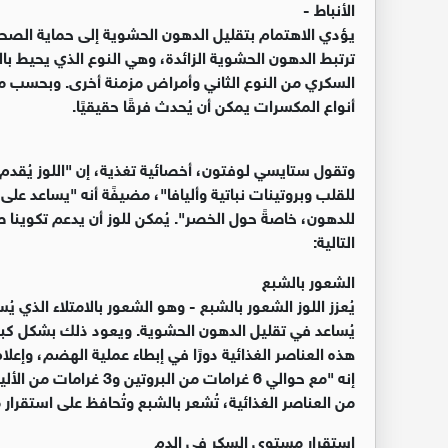
الأنباط -
يؤدي الاهتمام بتقليل الدهون الحشوية إلى حماية الصح
ترتبط الدهون الحشوية الزائدة، وهي النوع الذي يحيط بالأ
أنواع المكسرات يمكن أن يُحدث فرقًا حقيقيًا.
وتقول ستايسي لوفتون، أخصائية تغذية، إن "اللوز يُقدم 
للقلب وبروتينات نباتية وأليافا"، مضيفًة أنه "يساعد عل
للدهون، خاصةً حول الخصر". يُمكن للوز أن يدعم تكوينا ص
التالية:
الشعور بالشبع
يُعزز اللوز الشعور بالشبع - وهو الشعور بالامتلاء الذي ي
يُساعد في تقليل الدهون الحشوية. ويعود ذلك بشكل كبير 
هذه العناصر الغذائية دورًا في إبطاء عملية الهضم، وإع
من العناصر الغذائية، تُشعر بالشبع وتُحافظ على استقرا
استقرار مستوى السكر في الدم