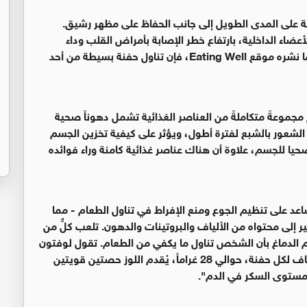
ة على المدى الطويل إلى جانب الحفاظ على مظهر رشيق.
عضاء الداخلية، بارتفاع خطر الإصابة بأمراض القلب وداء
السكري من النوع الثاني وأمراض مزمنة أخرى. وبحسب ما نشره موقع Eating Well، فإن تناول حفنة بسيطة من أحد
مجموعةً متكاملةً من العناصر الغذائية تشمل دهوناً صحية
ى الشعور بالشبع لفترة أطول، ويؤثر على كيفية تخزين الجسم
حيا للجسم، علاوة أن هناك عناصر غذائية كامنة وراء فوائده
ُساعد على تنظيم الجوع ومنع الإفراط في تناول الطعام - مما
إلى محتواه من الألياف والبروتينات والدهون. تلعب كلٌّ من
لام الدماغ بأن الشخص تناول ما يكفي من الطعام. تقول لوفتون
إنه "مع حوالي 6 غرامات من البروتين و3 غرامات من الألياف لكل حفنة، حوالي 28 غراماً، يُقدم اللوز حصتين قويتين
ر مستوى السكر في الدم".