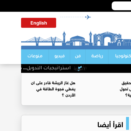
English
كنولوجيا
رياضة
فن
فيديو
منوعات
استراتيجيات التدويل،،، كيف تتحول ال
حقيق
هل غاز الريشة قادر على ان
 تحول
يغطي فجوة الطاقة في
ية؟
الأردن ؟
اقرأ أيضا