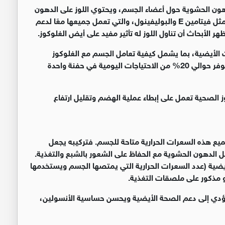
لدهون الحشوية حول أعضاء الجسم، ويحتوي اللوز على الدهون
الأحادية غير المشبعة والمغنيسيوم ومضادات الأكسدة مثل فيتامين E والبوليفينول، والتي تعمل جميعها معًا لدعم
الأبحاث أن تناول اللوز له تأثير مفيد على أيض الغلوكوز.
الأيضية، بما يشمل كيفية تعامل الجسم مع الغلوكوز
والأنسولين. يُعد اللوز مصدرًا جيدًا بشكل مدهش، حيث يوفر حوالي 20% من الاحتياجات اليومية في حفنة واحدة
 الصحية تعمل على إبطاء عملية الهضم وتقليل ارتفاع
ت جميع هذه السعرات الحرارية متاحة للجسم. فتركيبه يجعل
الدهون الحشوية مع الحفاظ على الشعور بالشبع والتغذية.
ت العلمية عام 2023 أن الطاقة الأيضية (عدد السعرات الحرارية التي يمتصها الجسم ويستخدمها
يؤدي إلى دعم الصحة الأيضية ويحسن حساسية الأنسولين،