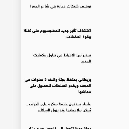
توقيف شبكات دعارة في شارع الحمرا
اكتشاف تأثير جديد للمغنيسيوم على كتلة
وقوة العضلات
تحذير من الإفراط في تناول مكملات
الحديد
بريطاني يحتفظ بجثة والدته 3 سنوات في
المجمد ويخدع السلطات للحصول على
معاشها
علماء يحددون علامة مبكرة على الخرف ..
يُمكن ملاحظتها عند نزول السلالم
رحلة جوية تتحول إلى كابوس بسبب "4