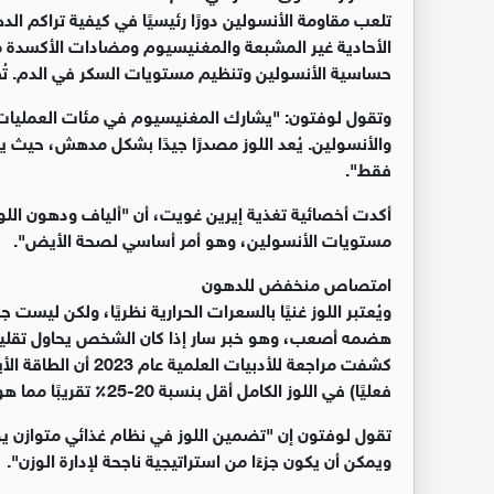
تلعب مقاومة الأنسولين دورًا رئيسيًا في كيفية تراكم ا
حساسية الأنسولين وتنظيم مستويات السكر في الدم. تُظهر 
وتقول لوفتون: "يشارك المغنيسيوم في مئات العمليات 
فقط".
أكدت أخصائية تغذية إيرين غويت، أن "ألياف ودهون اللوز
مستويات الأنسولين، وهو أمر أساسي لصحة الأيض".
امتصاص منخفض للدهون
ويُعتبر اللوز غنيًا بالسعرات الحرارية نظريًا، ولكن ليس
هضمه أصعب، وهو خبر سار إذا كان الشخص يحاول تقليل 
كشفت مراجعة للأدبيا
فعليًا) في اللوز الكامل أقل بنسبة 20-25٪ تقريبًا مما هو مذكور على ملصقات التغذية.
تقول لوفتون إن "تضمين اللوز في نظام غذائي متوازن 
ويمكن أن يكون جزءًا من استراتيجية ناجحة لإدارة الوزن".