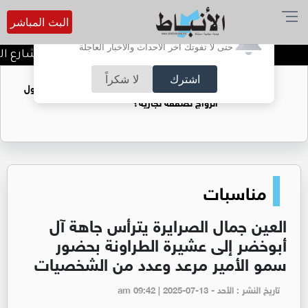
البث المباشر
أترغب في تفعيل الإشعارات؟
حتى لا تفوتك آخر الأحداث والأخبار العاجلة
توقيف شبكات دعارة في شارع الحم
اشترك
لا شكراً
فتيات يستغللنه لتحقيق مكاسب مادية.. هل تحول
الزواج لصفقة تجارية؟
مناسبات
العين جمال الصرايرة يترأس جاهة آل
أبوخضر إلى عشيرة الطراونة بحضور
سمو الأمير مرعد وعدد من الشخصيات
تاريخ النشر : الأحد - am 09:42 | 2025-07-13