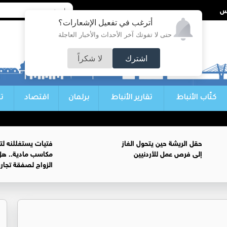
أترغب في تفعيل الإشعارات؟
حتى لا تفوتك آخر الأحداث والأخبار العاجلة
اشترك
لا شكراً
كتّاب الأنباط
تقارير الأنباط
برلمان
اقتصاد
ت
حقل الريشة حين يتحول الغاز
فتيات يستغللنه لت
إلى فرص عمل للأردنيين
مكاسب مادية.. هل
الزواج لصفقة تجار