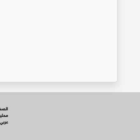
الصفح
محلي
عربي