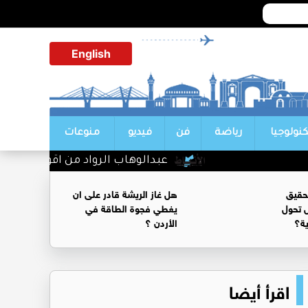
English
كنولوجيا
رياضة
فن
فيديو
منوعات
عبدالوهاب الرواد من اقوى الرؤساء الت
حقيق
هل غاز الريشة قادر على ان
 تحول
يغطي فجوة الطاقة في
ية؟
الأردن ؟
اقرأ أيضا