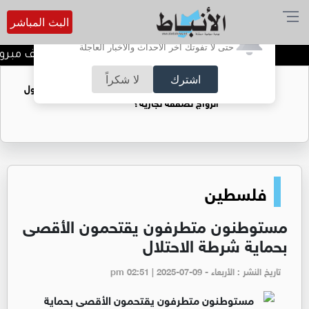
البث المباشر
أترغب في تفعيل الإشعارات؟
حتى لا تفوتك آخر الأحداث والأخبار العاجلة
المخرج عمار عماد جابر الف مبروك
اشترك
لا شكراً
فتيات يستغللنه لتحقيق مكاسب مادية.. هل تحول
الزواج لصفقة تجارية؟
فلسطين
مستوطنون متطرفون يقتحمون الأقصى
بحماية شرطة الاحتلال
تاريخ النشر : الأربعاء - pm 02:51 | 2025-07-09