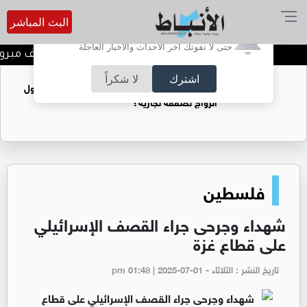
البث المباشر
أترغب في تفعيل الإشعارات؟
حتى لا تفوتك آخر الأحداث والأخبار العاجلة
المخرج عمار عماد جابر الف مبروك
اشترك
لا شكراً
فتيات يستغللنه لتحقيق مكاسب مادية.. هل تحول
الزواج لصفقة تجارية؟
فلسطين
شهداء وجرحى جراء القصف الإسرائيلي
على قطاع غزة
تاريخ النشر : الثلاثاء - pm 01:48 | 2025-07-01