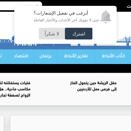
أترغب في تفعيل الإشعارات؟
حتى لا تفوتك آخر الأحداث والأخبار العاجلة
اشترك
لا شكراً
كتّاب الأنباط
تقارير الأنباط
برلمان
اقتصاد
ت
حقل الريشة حين يتحول الغاز
فتيات يستغللنه لت
إلى فرص عمل للأردنيين
مكاسب مادية.. هل
الزواج لصفقة تجار