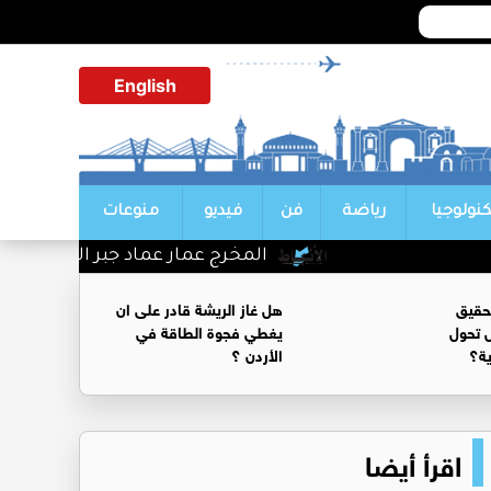
English
كنولوجيا
رياضة
فن
فيديو
منوعات
المخرج عمار عماد جبر الف مبروك
حقيق
هل غاز الريشة قادر على ان
 تحول
يغطي فجوة الطاقة في
ية؟
الأردن ؟
اقرأ أيضا