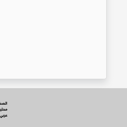
الصفح
محلي
عربي