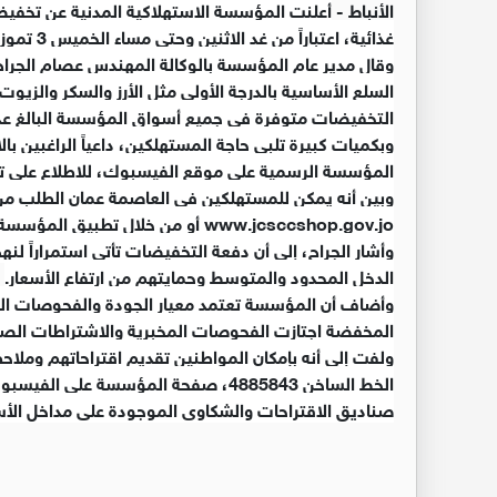
الأنباط -
غذائية، اعتباراً من غد الاثنين وحتى مساء الخميس 3 تموز المقبل، بنسب تتراوح بين7 -30 بالمئة.
وقال مدير عام المؤسسة بالوكالة المهندس عصام الجراح
السلع الأساسية بالدرجة الأولى مثل الأرز والسكر والزيوت
وبكميات كبيرة تلبي حاجة المستهلكين، داعياً الراغبين
المؤسسة الرسمية على موقع الفيسبوك، للاطلاع على 
وبين أنه يمكن للمستهلكين في العاصمة عمان الطلب من خل
www.jcsccshop.gov.jo أو من خلال تطبيق المؤسسة على أندرويد وIOS تحت اسم (متجر المؤسسة المدنية).
وأشار الجراح، إلى أن دفعة التخفيضات تأتي استمراراً 
الدخل المحدود والمتوسط وحمايتهم من ارتفاع الأسعار.
وأضاف أن المؤسسة تعتمد معيار الجودة والفحوصات المخبر
المخفضة اجتازت الفحوصات المخبرية والاشتراطات الصحي
ولفت إلى أنه بإمكان المواطنين تقديم اقتراحاتهم وملاحظ
الخط الساخن 4885843، صفحة المؤسسة ع
صناديق الاقتراحات والشكاوى الموجودة على مداخل الأسواق، الموق