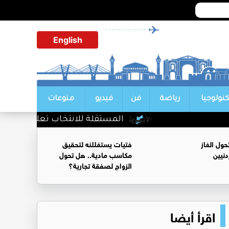
English
كنولوجيا
رياضة
فن
فيديو
منوعات
المستقلة للانتخاب تعلن عن فتح باب ا
ول الغاز
فتيات يستغللنه لتحقيق
نيين
مكاسب مادية.. هل تحول
الزواج لصفقة تجارية؟
اقرأ أيضا