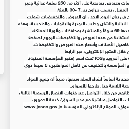
أعلنت المؤسسة الاستهلاكية المدنية عن تخفيضات وعروض ترويجية على أكثر من 250 سلعة غذائية وغير
 في بيان اليوم الاحد ، إن العروض والتخفيضات شملت
 النباتية والشاي وحليب البودرة والبقوليات والطحينية، وهذه
التخفيضات متوفرة في جميع أسواق المؤسسة البالغ عددها 69 سوقاً والمنتشرة بمحافظات وألوية المملكة،
 بالاستفادة من هذه العروض والتخفيضات الرجوع لصفحة
تفاصيل الأصناف وأسعار هذه العروض والتخفيضات.
ال المتجر الإلكتروني، عبر الرابط
لنهج المؤسسة بالتخفيف عن كاهل المواطنين، لا سيما ذوي
ية أساساً لشراء السلع وبيعها، مبيناً أن جميع المواد
ة اللازمة قبل طرحها للأسواق.
اتهم من خلال التواصل عبر قنوات الاتصال الرسمية التالية،
لى الفيسبوك، التواصل مباشرة مع مدير السوق/ خدمة الجمهور،
ع الإلكتروني للمؤسسة www.jcscc.gov.jo.