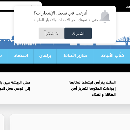
أترغب في تفعيل الإشعارات؟
حتى لا تفوتك آخر الأحداث والأخبار العاجلة
اشترك
لا شكراً
كتّاب الأنباط
تقارير الأنباط
برلمان
اقتصاد
ت
الملك يترأس اجتماعا لمتابعة
حقل الريشة حين يتح
إجراءات الحكومة لتعزيز أمن
إلى فرص عمل للأرد
الطاقة والغذاء