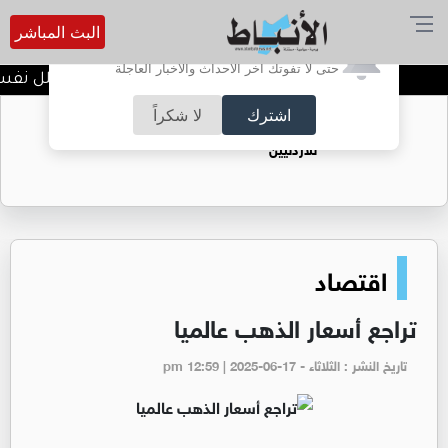
البث المباشر
أترغب في تفعيل الإشعارات؟
حتى لا تفوتك آخر الأحداث والأخبار العاجلة
الضحك وقت الأزمات.. خلل نفسي أ
اشترك
لا شكراً
حقل الريشة حين يتحول الغاز إلى فرص عمل
للأردنيين
اقتصاد
تراجع أسعار الذهب عالميا
تاريخ النشر : الثلاثاء - pm 12:59 | 2025-06-17