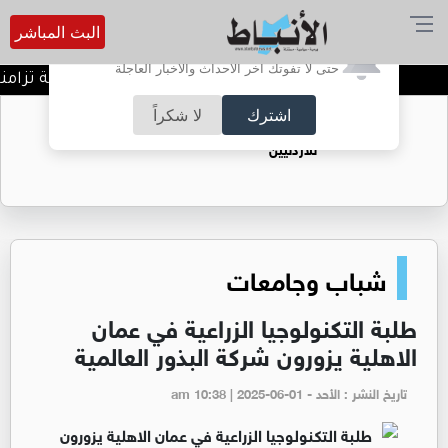
البث المباشر
أترغب في تفعيل الإشعارات؟
حتى لا تفوتك آخر الأحداث والأخبار العاجلة
خطة أمنية ومرورية شاملة تزامنا مع
اشترك
لا شكراً
حقل الريشة حين يتحول الغاز إلى فرص عمل
للأردنيين
شباب وجامعات
طلبة التكنولوجيا الزراعية في عمان
الاهلية يزورون شركة البذور العالمية
تاريخ النشر : الأحد - am 10:38 | 2025-06-01