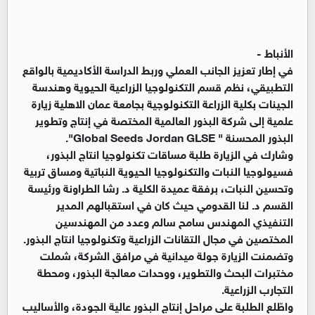
الأنباط -
في إطار تعزيز الجانب العملي وربط الدراسة الأكاديمية بالواقع
التطبيقي، نظم قسم التكنولوجيا الزراعية الحيوية وهندسة
الجينات بكلية الزراعة التكنولوجية بجامعة عمان الاهلية زيارة
علمية إلى شركة البذور العالمية المختصة في إنتاج وتطوير
البذور المحسنة " Global Seeds Jordan GLSE".
وشارك في الزيارة طلبة مساقات تكنولوجيا انتاج البذور،
فسيولوجيا النبات والتكنولوجيا الحيوية النباتية ومساق تربية
وتحسين النبات، برفقة عميدة الكلية د. رشا الطراونة ورئيسة
القسم د. لنا القدومي حيث كان في استقبالهم المدير
التنفيذي المهندس سامح سالم وعدد من المهندسين
المختصين في مجال التقانات الزراعية وتكنولوجيا انتاج البذور.
وتضمنت الزيارة جولة ميدانية في مرافق الشركة، شملت
مختبرات البحث والتطوير، ووحدات معالجة البذور، ومحطة
التجارب الزراعية.
واطّلع الطلبة على مراحل إنتاج البذور عالية الجودة، والأساليب