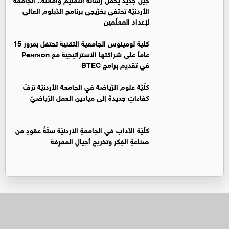
الأردنيّة تحتفي بخرّيجي برنامج الدّبلوم العالي
لإعداد المعلّمين
كلية لومينوس الجامعية التقنية تحتفل بمرور 15
عاماً على شراكتها الاستراتيجية مع Pearson
في تقديم برامج BTEC
كلّيّة علوم الرّياضة في الجامعة الأردنيّة تزفّ
كفاءاتٍ جديدةً إلى ميادين العمل الرّياضيّ
كلّيّة الآداب في الجامعةِ الأردنيّة ستّةُ عقودٍ من
صناعةِ الفِكر وتخريجِ أجيالِ المعرِفة