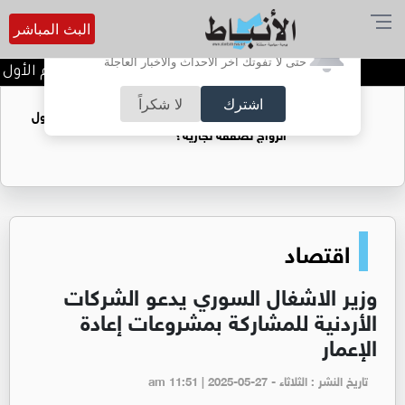
البث المباشر
أترغب في تفعيل الإشعارات؟
حتى لا تفوتك آخر الأحداث والأخبار العاجلة
تتويج الفرق الفائزة في اليوم الأول م
اشترك
لا شكراً
فتيات يستغللنه لتحقيق مكاسب مادية.. هل تحول
الزواج لصفقة تجارية؟
اقتصاد
وزير الاشغال السوري يدعو الشركات
الأردنية للمشاركة بمشروعات إعادة
الإعمار
تاريخ النشر : الثلاثاء - am 11:51 | 2025-05-27