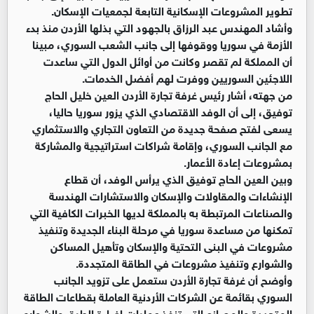
تطوير المشروعات الإسكانية التابعة لجمعيات الإسكان.
وأشاد المهندس عبد الرزاق بالجهود التي بذلها الأردن منذ بدء
الأزمة في سوريا ووقوفها إلى جانب الشعب السوري، مبينا
أن المملكة لم تقصر وكانت من أوائل الدول التي ساعدت
اللاجئين السوريين ووفرت لهم أفضل الخدمات.
من جهته، أشار رئيس غرفة تجارة الأردن العين خليل الحاج
توفيق، إلى أن الوفد الاقتصادي الذي يزور سوريا حاليا،
يسعى لفتح صفحة جديدة من التعاون التجاري والاستثماري
مع الجانب السوري، وإقامة شراكات استراتيجية والمشاركة
بمشروعات إعادة الأعمار.
وبين العين الحاج توفيق الذي يرأس الوفد، أن قطاع
الإنشاءات والمقاولات والإسكان والاستشارات الهندسة
والصناعات المرتبطة به بالمملكة لديها الخبرات الكافية التي
تمكنها من مساعدة سوريا في مرحلة البناء الجديدة وتنفيذ
مشروعات في البنى التحتية والإسكان وتأهيل المساكن
والشوارع وتنفيذ مشروعات في الطاقة المتجددة.
وأوضح أن غرفة تجارة الأردن ستعمل على تزويد الجانب
السوري بقائمة عن الشركات الأردنية العاملة بقطاعات الطاقة
المتجددة والمصانع التي تنفذ عمليات إضاءة الطرق والشوارع