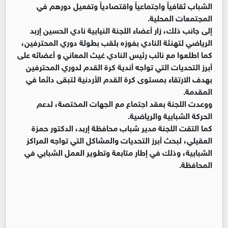
الشباب ثقافياً واجتماعياً واقتصادياً وتفعيل دورهم في
المجتمعات المحلية.
إلى جانب ذلك، زار أعضاء اللجنة النيابية نادي الحسين إربد
الرياضي لتهنئة النادي بفوزه بلقب بطولة دوري المحترفين،
كما اطلعوا مع نائب رئيس النادي غيث المعاني و أعضائه على
أبرز التحديات التي تواجه أندية كرة القدم لدوري المحترفين
بهدف الارتقاء بمستوى كرة القدم الأردنية لتبقى دائما في
المقدمة.
ووعدت اللجنة بعقد اجتماع مع الجهات المختصة، لدعم
الحركة الشبابية والرياضية.
كما التقت اللجنة مدير شباب محافظة إربد، الدكتور حمزة
العقيلي، لبحث أبرز التحديات والمشاكل التي تواجه المراكز
الشبابية، وذلك في إطار متابعة وتطوير العمل الشبابي في
المحافظة.