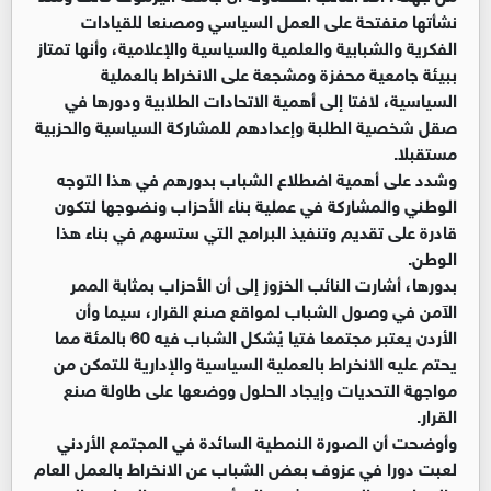
نشأتها منفتحة على العمل السياسي ومصنعا للقيادات
الفكرية والشبابية والعلمية والسياسية والإعلامية، وأنها تمتاز
ببيئة جامعية محفزة ومشجعة على الانخراط بالعملية
السياسية، لافتا إلى أهمية الاتحادات الطلابية ودورها في
صقل شخصية الطلبة وإعدادهم للمشاركة السياسية والحزبية
مستقبلا.
وشدد على أهمية اضطلاع الشباب بدورهم في هذا التوجه
الوطني والمشاركة في عملية بناء الأحزاب ونضوجها لتكون
قادرة على تقديم وتنفيذ البرامج التي ستسهم في بناء هذا
الوطن.
بدورها، أشارت النائب الخزوز إلى أن الأحزاب بمثابة الممر
الآمن في وصول الشباب لمواقع صنع القرار، سيما وأن
الأردن يعتبر مجتمعا فتيا يُشكل الشباب فيه 60 بالمئة مما
يحتم عليه الانخراط بالعملية السياسية والإدارية للتمكن من
مواجهة التحديات وإيجاد الحلول ووضعها على طاولة صنع
القرار.
وأوضحت أن الصورة النمطية السائدة في المجتمع الأردني
لعبت دورا في عزوف بعض الشباب عن الانخراط بالعمل العام