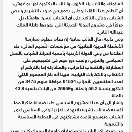
العلاونة، والنائب رند الخزوز، والنائب الدكتورة نور أبو غوش،
أن تنظيم هذا اللقاء الوطني يجمع بين صوت التشريع ونبض
الشباب، ويأتي للتأكيد على أن الشباب ليسوا هامشًا، بل
مركزًا في مشروع الدولة الحديثة التي يقودها جلالة الملك
عبدالله الثاني.
ومن جانبه، قال النائب عنانبة إن نظام تنظيم ممارسة
الأنشطة الحزبيَّة الطلابيَّة في مؤسَّسات التَّعليم العالي، جاء
انطلاقا من وعي الدولة الأردنية بأهمية انخراط الشباب بالعمل
السياسي والحزبي، ولعب دور مهم في تشجيعهم على
المشاركة والانتساب للأحزاب، والمشاركة إما بالترشح أو
الانتخاب بالانتخابات النيابية، مبينا أنه بلغ المجموع الكلي
لعدد المنتسبين للأحزاب 61534 مواطنا منهم 3475 من
الذكور بنسبة 56.2 بالمئة، و26959 من الإناث بنسبة 43.8
بالمئة.
وأشار إلى أن هذا المشروع السياسي جاء بضمانة ملكية مما
أكسبه ضمانات تشريعية بهدف تعزيز الوعي السياسي لدى
الشباب وتوسيع قاعدة مشاركتهم في العملية السياسية
والتنموية.
من جهته، أكد النائب الخصاونة أن جامعة اليرموك كانت ومنذ