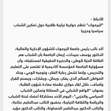
الأنباط -
"اليرموك" تنظم حوارية نيابية طلابية حول تمكين الشباب
سياسيا وحزبيا
أكد نائب رئيس جامعة اليرموك للشؤون الإدارية والمالية،
الدكتور يوسف عبيدات، إيمان الجامعة بأن الشباب هم
الطاقة الحيّة للوطن، والذخيرة الحقيقية لمستقبله، وأن
مسؤولية الجامعة كمؤسسة أكاديمية لا تقتصر على التعليم
والتدريس، وإنما تشمل رعاية الفكر، وتوجيه الوعي، وبناء
المواطن الصالح الذي يفكر، ويحلل، ويشارك، ويصنع القرار.
وأضاف، خلال لقاء حواري نظمته عمادة شؤون الطلبة،
بعنوان: "الواقع الشبابي في المملكة وتمكين الشباب
السياسي والحزبي"، اليوم الأحد بمشاركة أعضاء لجنة الشباب
والرياضة والثقافة النيابية، بحضور النائب عبدالحليم عنانبة،
والنائب الدكتور عبدالناصر الخصاونة، والنائب الدكتور مؤيد