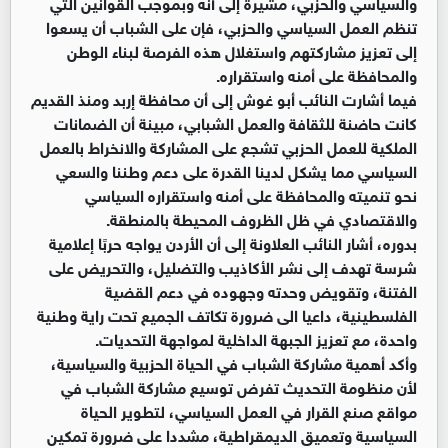
والسياسي والحزبي، مشيرة إلى أنه وبموجب القوانين التي
تنظم العمل السياسي والحزبي، فإن على الشباب أن يسعوا
إلى تعزيز مشاركتهم واستغلال هذه الفرصة لبناء الوطن
والمحافظة على أمنه واستقراره.
فيما أشارت النائب أبو غوش إلى أن محافظة إربد ومنذ القديم
كانت حاضنة للثقافة والعمل الشبابي، مبينة أن الضمانات
الملكية للعمل الحزبي تشجع على المشاركة والانخراط بالعمل
السياسي مما يشكل لدينا القدرة على دعم وطننا والسعي
نحو تنميته والمحافظة على أمنه واستقراره السياسي
والاقتصادي في ظل الظروف المحيطة بالمنطقة.
بدوره، أشار النائب العلاونة إلى أن الأردن يواجه حربًا إعلامية
شرسة تهدف إلى نشر الأكاذيب والتضليل، والتحريض على
الفتنة، وتقويض وحدته وجهوده في دعم القضية
الفلسطينية، داعيا الى ضرورة تكاتف الجميع تحت راية وطنية
واحدة، مع تعزيز الجبهة الداخلية لمواجهة التحديات.
وأكد أهمية مشاركة الشباب في الحياة الحزبية والسياسية،
لأن منظومة التحديث تفرض توسيع مشاركة الشباب في
مواقع صنع القرار في العمل السياسي، لتطوير الحياة
السياسية وتعميق الديمقراطية، مشددا على ضرورة تمكين