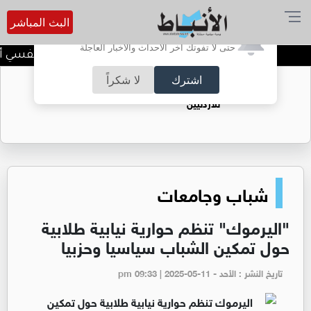
البث المباشر
أترغب في تفعيل الإشعارات؟
حتى لا تفوتك آخر الأحداث والأخبار العاجلة
الضحك وقت الأزمات.. خلل نفسي أم حي
اشترك
لا شكراً
حقل الريشة حين يتحول الغاز إلى فرص عمل
للأردنيين
شباب وجامعات
"اليرموك" تنظم حوارية نيابية طلابية
حول تمكين الشباب سياسيا وحزبيا
تاريخ النشر : الأحد - pm 09:33 | 2025-05-11