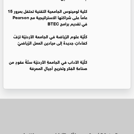
كلية لومينوس الجامعية التقنية تحتفل بمرور 15
عاماً على شراكتها الاستراتيجية مع Pearson
في تقديم برامج BTEC
كلّيّة علوم الرّياضة في الجامعة الأردنيّة تزفّ
كفاءاتٍ جديدةً إلى ميادين العمل الرّياضيّ
كلّيّة الآداب في الجامعةِ الأردنيّة ستّةُ عقودٍ من
صناعةِ الفِكر وتخريجِ أجيالِ المعرِفة