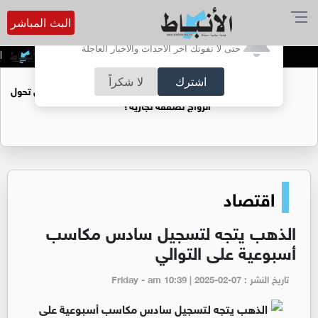
البث المباشر
أترغب في تفعيل الإشعارات؟
حتى لا تفوتك آخر الأحداث والأخبار العاجلة
الحسين.. الرياضة لغة سيادة
اخت
اشترك
لا شكراً
فتيات يستغللنه لتحقيق مكاسب مادية.. هل تحول
الزواج لصفقة تجارية؟
اقتصاد
الذهب يتجه لتسجيل سادس مكاسب
أسبوعية على التوالي
تاريخ النشر : Friday - am 10:39 | 2025-02-07