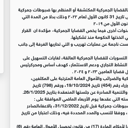
بالقضايا الجمركية المكتشفة أو المنظم بها ضبوطات جمركية
بقرارها السابق بإعفائهم من الغرامات المترتبة عليهم حتى تاريخ 31 كانون الأول لعام ٢٠٢٢ وذلك بدلا من المدة التي
وقالت الغرفة ان الحكومة استجابت لمطالبها بشمول سنوات أخرى فيما يخص القضايا الجمركية٠ مؤكدة ان القرار
ي اتخذتها الحكومة منذ تشكيلها.
ست ناجمة عن عمليات تهريب و التي تحاربها الغرفة إلى جانب
التسويات للقضايا الجمركية العالقة، لغايات التسهيل على
يز النشاط التجاري ودعم الاستثمار، كهدف أساس ومحركرئيس
مين ٢٠٢٣ و ٢٠٢٤ .
 والضرائب والأموال العامة المترتبة على المكلفين،
واستكمالا للإعفاءات الممنوحة بموجب قراراي مجلس الوزراء رقم (454) تاريخ 19/10/2024، ورقم (798) تاريخ
سته التي عقدها يوم الأربعاء الماضي الموافقة على :
أولا: شمول القضايا الجمركية المكتشفة أو المنظم بها ضبوطات جمركية قبل تاريخ 31/12/2022، بالاعفاءالصادر
بموجب قرار مجلس الوزراء رقم (454) تاريخ 19/10/2024، ووفقا للنسب والمدد المحددة فيه، وذلك اعتبارا من تاريخ
ثانيا : شمول غرامة نفقات التحصيل الإداري المترتبة سندا لأحكام المادة (17) من قانون تحصيل الأموال العامة رقم (6)