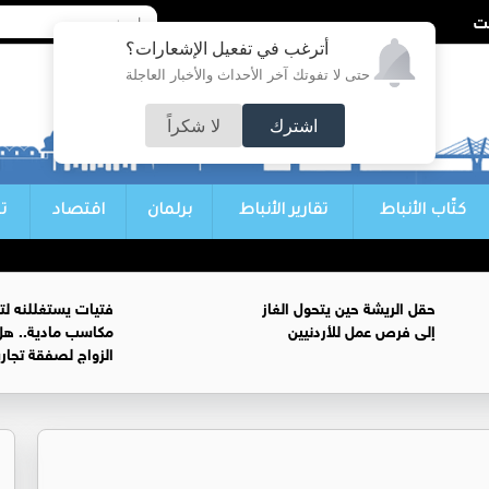
أترغب في تفعيل الإشعارات؟
حتى لا تفوتك آخر الأحداث والأخبار العاجلة
اشترك
لا شكراً
كتّاب الأنباط
تقارير الأنباط
برلمان
اقتصاد
ت
حقل الريشة حين يتحول الغاز
فتيات يستغللنه لت
إلى فرص عمل للأردنيين
مكاسب مادية.. هل
الزواج لصفقة تجار