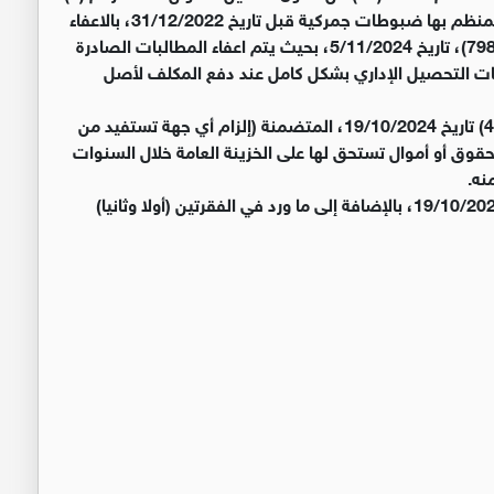
لسنة 1952، على جميع القضايا الجمركية المكتشفة او المنظم بها ضبوطات جمركية قبل تاريخ 31/12/2022، بالاعفاء
الصادر بموجب الفقرة (أولا) من قرار مجلس الوزراء رقم (798)، تاريخ 5/11/2024، بحيث يتم اعفاء المطالبات الصادرة
فقات التحصيل الإداري بشكل كامل عند دفع المكلف لأصل
ثالثا: إلغاء الفقرو (خامسا) من قرار مجلس الوزراء رقم (454) تاريخ 19/10/2024، المتضمنة (إلزام أي جهة تستفيد من
أو حقوق أو أموال تستحق لها على الخزينة العامة خلال السنوات
نه.
رابعا: تمديد العمل بقرار مجلس الوزراء رقم (454) تاريخ 19/10/2024، بالإضافة إلى ما ورد في الفقرتين (أولا وثانيا)