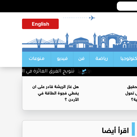
English
كنولوجيا
رياضة
فن
فيديو
منوعات
تتويج الفرق الفائزة في اليوم الأول من 
حقيق
هل غاز الريشة قادر على ان
 تحول
يغطي فجوة الطاقة في
ية؟
الأردن ؟
اقرأ أيضا