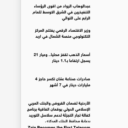
عبدالوهاب الرواد من اقوى الرؤساء
التنفيذيين في الشرق الاوسط للعام
الرابع على التوالي
وزير الاقتصاد الرقمي يفتتح المركز
التكنولوجي منصة الشمال في اربد
أسعار الذهب تقفز محليا.. وعيار 21
يسجل ارتفاعا بـ1.1 دينار
صادرات صناعة عمّان تكسر حاجز 4
مليارات دينار في 7 أشهر
الأردنية لضمان القروض والبنك العربي
الإسلامي الدولي يوقعان اتفاقية برنامج
كفالة تجار التجزئة لدعم سلاسل التوريد
برعاية محافظ البنك المركزي
Zain Becomes the First Telecom