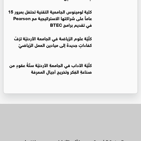
كلية لومينوس الجامعية التقنية تحتفل بمرور 15
عاماً على شراكتها الاستراتيجية مع Pearson
في تقديم برامج BTEC
كلّيّة علوم الرّياضة في الجامعة الأردنيّة تزفّ
كفاءاتٍ جديدةً إلى ميادين العمل الرّياضيّ
كلّيّة الآداب في الجامعةِ الأردنيّة ستّةُ عقودٍ من
صناعةِ الفِكر وتخريجِ أجيالِ المعرِفة