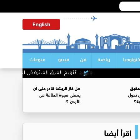
English
كنولوجيا
رياضة
فن
فيديو
منوعات
تتويج الفرق الفائزة في اليوم الأول من
حقيق
هل غاز الريشة قادر على ان
 تحول
يغطي فجوة الطاقة في
ية؟
الأردن ؟
اقرأ أيضا