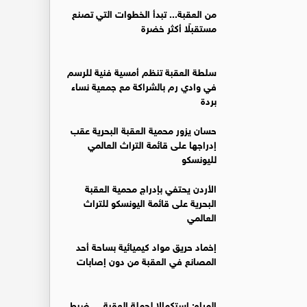
من العقبة... تبدأ الخطوات التي تصنع
مستقبلًا أكثر خضرة
سلطة العقبة تنظم أمسية فنية للرسم
في وادي رم بالشراكة مع جمعية نساء
بردة
حسان يزور محمية العقبة البحرية عقب
إدراجها على قائمة التراث العالمي
لليونسكو
الأردن يحتفي بإدراج محمية العقبة
البحرية على قائمة اليونسكو للتراث
العالمي
إخماد حريق مواد كيميائية بساحة أحد
المصانع في العقبة من دون إصابات
المياه: استكمالا لحملة العقبة ... ضبط