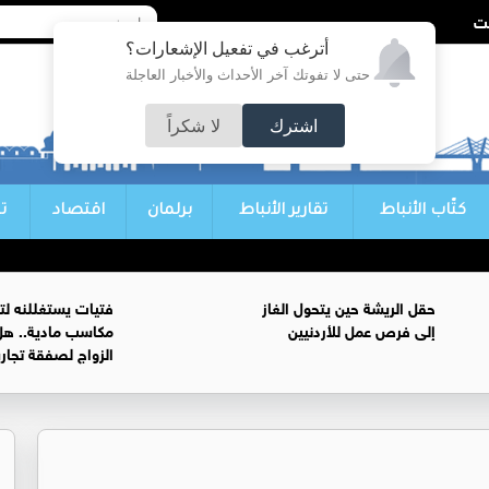
أترغب في تفعيل الإشعارات؟
حتى لا تفوتك آخر الأحداث والأخبار العاجلة
اشترك
لا شكراً
كتّاب الأنباط
تقارير الأنباط
برلمان
اقتصاد
ت
حقل الريشة حين يتحول الغاز
فتيات يستغللنه لت
إلى فرص عمل للأردنيين
مكاسب مادية.. هل
الزواج لصفقة تجار