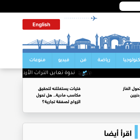
English
كنولوجيا
رياضة
فن
فيديو
منوعات
ندوة تعاين التراث الأردني ضمن الب
ول الغاز
فتيات يستغللنه لتحقيق
نيين
مكاسب مادية.. هل تحول
الزواج لصفقة تجارية؟
اقرأ أيضا