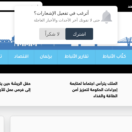
أترغب في تفعيل الإشعارات؟
حتى لا تفوتك آخر الأحداث والأخبار العاجلة
اشترك
لا شكراً
كتّاب الأنباط
تقارير الأنباط
برلمان
اقتصاد
ت
الملك يترأس اجتماعا لمتابعة
حقل الريشة حين يتح
إجراءات الحكومة لتعزيز أمن
إلى فرص عمل للأرد
الطاقة والغذاء