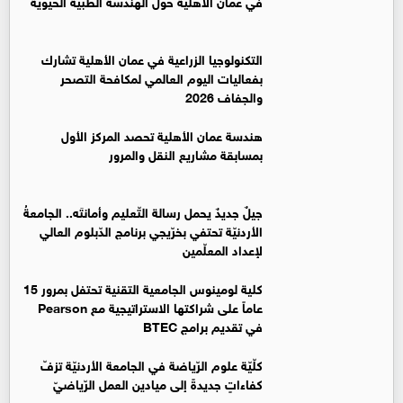
في عمان الاهلية حول الهندسة الطبية الحيوية
التكنولوجيا الزراعية في عمان الأهلية تشارك
بفعاليات اليوم العالمي لمكافحة التصحر
والجفاف 2026
هندسة عمان الأهلية تحصد المركز الأول
بمسابقة مشاريع النقل والمرور
جيلٌ جديدٌ يحمل رسالة التّعليم وأمانتَه.. الجامعةُ
الأردنيّة تحتفي بخرّيجي برنامج الدّبلوم العالي
لإعداد المعلّمين
كلية لومينوس الجامعية التقنية تحتفل بمرور 15
عاماً على شراكتها الاستراتيجية مع Pearson
في تقديم برامج BTEC
كلّيّة علوم الرّياضة في الجامعة الأردنيّة تزفّ
كفاءاتٍ جديدةً إلى ميادين العمل الرّياضيّ