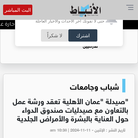
البث المباشر
أترغب في تفعيل الإشعارات؟
حتى لا تفوتك آخر الأحداث والأخبار العاجلة
اجواء معتدلة اليوم وكتلة حارة غدًا
اشترك
لا شكراً
حقل الريشة حين يتحول الغاز إلى فرص عمل
للأردنيين
شباب وجامعات
"صيدلة "عمان الأهلية تعقد ورشة عمل
بالتعاون مع صيدليات صندوق الدواء
حول العناية بالبشرة والأمراض الجلدية
تاريخ النشر : الإثنين - am 10:38 | 2024-11-11