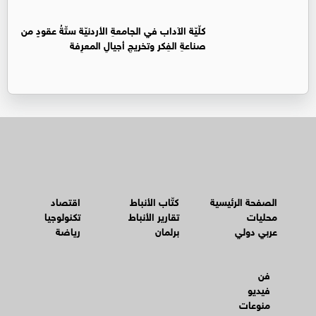
كلّيّة الآداب في الجامعةِ الأردنيّة ستّةُ عقودٍ من
صناعةِ الفِكر وتخريجِ أجيالِ المعرِفة
الصفحة الرئيسية
كتّاب الأنباط
اقتصاد
محليات
تقارير الأنباط
تكنولوجيا
عربي دولي
برلمان
رياضة
فن
فيديو
منوعات