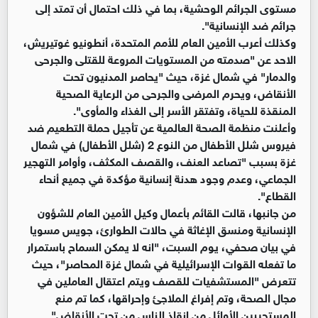
مستوى الجرائم الوحشية، بما في ذلك احتمال أن تمتد إلى
جرائم ضد الإنسانية".
وكذلك أعرب الأمين العام للأمم المتحدة، أنطونيو غوتيريش،
الاحد عن "صدمته من المستويات المروعة للقتلى والجرحى
والدمار" في شمال غزة، حيث "يحاصر المدنيون تحت
الأنقاض، ويحرم المرضى والجرحى من الرعاية الصحية
المنقذة للحياة، وتفتقر الأسر إلى الغذاء والمأوى".
وأعلنت منظمة الصحة العالمية عن تأجيل حملة التطعيم ضد
فيروس شلل الأطفال من النوع 2 (شلل الأطفال) في شمال
غزة بسبب "تصاعد العنف، والقصف المكثف، وأوامر التهجير
الجماعي، وعدم وجود هدنة إنسانية مؤكدة في جميع أنحاء
القطاع".
من جانبها، قالت القائم بأعمال وكيل الأمين العام للشؤون
الإنسانية ومنسق الإغاثة في حالات الطوارئ، جويس مسويا
في بيان صحفي، يوم السبت، "انه لا يمكن السماح باستمرار
ما تفعله القوات الإسرائيلية في شمال غزة المحاصر"، حيث
تتعرض "المستشفيات للقصف ويتم اعتقال العاملين في
مجال الصحة، وتم إفراغ الملاجئ وإحراقها، كما تم منع
المستجيبين الأوائل من إنقاذ الناس من تحت الأنقاض".