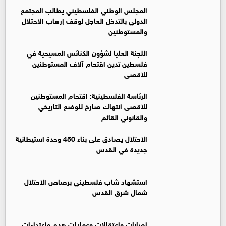
المجلس الوطني الفلسطيني يطالب المجتمع
الدولي بالتدخل العاجل لوقف إرهاب الاحتلال
والمستوطنين
اللجنة العليا لشؤون الكنائس المسيحية في
فلسطين تدين اقتحام آلاف المستوطنين
للأقصى
الرئاسة الفلسطينية: اقتحام المستوطنين
للأقصى انتهاك صارخ للوضع التاريخي
والقانوني القائم
الاحتلال يصادق على بناء 450 وحدة استيطانية
جديدة في القدس ‏
استشهاد شاب فلسطيني برصاص الاحتلال
شمال شرق القدس
إصابات واعتقالات وعمليات هدم واعتداءات