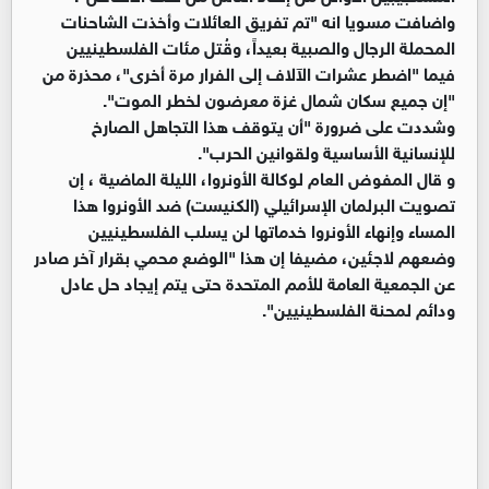
واضافت مسويا انه "تم تفريق العائلات وأخذت الشاحنات
المحملة الرجال والصبية بعيداً، وقُتل مئات الفلسطينيين
فيما "اضطر عشرات الآلاف إلى الفرار مرة أخرى"، محذرة من
"إن جميع سكان شمال غزة معرضون لخطر الموت".
وشددت على ضرورة "أن يتوقف هذا التجاهل الصارخ
للإنسانية الأساسية ولقوانين الحرب".
و قال المفوض العام لوكالة الأونروا، الليلة الماضية ، إن
تصويت البرلمان الإسرائيلي (الكنيست) ضد الأونروا هذا
المساء وإنهاء الأونروا خدماتها لن يسلب الفلسطينيين
وضعهم لاجئين، مضيفا إن هذا "الوضع محمي بقرار آخر صادر
عن الجمعية العامة للأمم المتحدة حتى يتم إيجاد حل عادل
ودائم لمحنة الفلسطينيين".