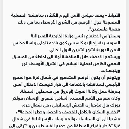
الأنباط -
يعقد مجلس الأمن اليوم الثلاثاء، مناقشته الفصلية
المفتوحة حول "الوضع في الشرق الأوسط، بما في ذلك
قضية فلسطين".
وسيترأس الاجتماع رئيس وزارة الخارجية الفيدرالية
السويسرية، إجنازيو كاسيس كون بلاده تتولى رئاسة مجلس
الامن الدورية لشهر تشرين الاول الحالي.
ويستمع الاعضاء خلال المناقشة أولا الى احاطة من المنسق
الاممي الخاص لعملية السلام في الشرق الأوسط، تور
وينيسلاند.
ويتوقع أن يكون الوضع المتدهور في شمال غزة هو المحور
الرئيسي للمناقشة بالاضافة الى قرار كنيست الاحتلال أمس
بعرقلة عمل وكالة الغوث (اونروا) في فلسطين المحتلة.
وكان مفوض الأمم المتحدة السامي لحقوق الإنسان، فولكر
تورك قال مؤخرا إن الجيش الإسرائيلي، في شمال غزة،
"يُخضع السكان بالكامل للقصف والحصار وخطر المجاعة"،
مشيرا الى أن السياسات والممارسات الإسرائيلية في شمال
غزة تخاطر بإفراغ المنطقة من جميع الفلسطينين و "ترقى إلى