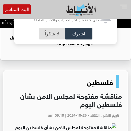
البث المباشر
أترغب في تفعيل الإشعارات؟
حتى لا تفوتك آخر الأحداث والأخبار العاجلة
كلّيّة الحقوق في الجامعة الأردنيّة تُواصل صناع
اشترك
لا شكراً
فتيات يستغللنه لتحقيق مكاسب مادية.. هل تحول
الزواج لصفقة تجارية؟
فلسطين
مناقشة مفتوحة لمجلس الامن بشأن
فلسطين اليوم
تاريخ النشر : الثلاثاء - am 09:19 | 2024-10-29