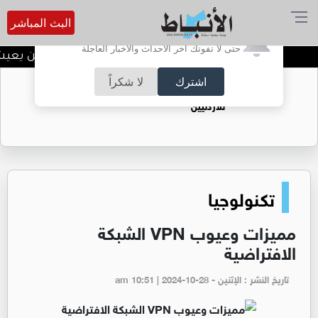
البث المباشر
أترغب في تفعيل الإشعارات؟
حتى لا تفوتك آخر الأحداث والأخبار العاجلة
"حين يمر الزمن بنا هل نحن من يعيشه أ
اشترك
لا شكراً
حقل الريشة حين يتحول الغاز إلى فرص عمل
للأردنيين
تكنولوجيا
مميزات وعيوب VPN الشبكة
الافتراضية
تاريخ النشر : الإثنين - am 10:51 | 2024-10-28