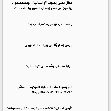
عطل تقني يضرب "واتساب".. ومستخدمون
يبلغون عن تعذر إرسال الصور والملصقات
واتساب يختبر ميزة "مجلد جديد"
جرس إنذار يُلاحِق بريدك الإلكتروني
مزايا منتظرة بشدة في "واتساب"
ألم بسيط قاده للعناية المركزة .. نصائح
"ChatGPT" كادت تقتل رجلاً
"أوبن إيه آي" تكشف عن قرصنة "غير مسبوقة"