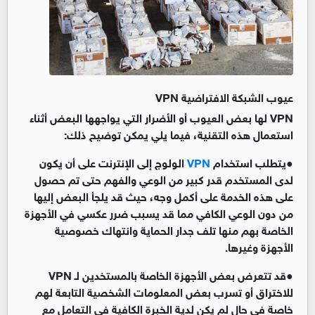
عيوب الشبكة الافتراضية
VPN
VPN لها بعض العيوب أو الأضرار التي يواجهها البعض أثناء
استعمال هذه التقنية، فيما يلي يمكن توضيح ذلك
:
●
يتطلب استخدام
VPN
الولوج إلى الإنترنت على أن يكون
لدى المستخدم قدر كبير من الوعي والفهم حتى تم حصول
على هذه الخدمة على أكمل وجه، حيث قد يلجأ البعض إليها
من دون الوعي الكافي مما قد يسبب ضرر عكسي في الأجهزة
الخاصة بهم منها تلف جدار الحماية وانتهاك خصوصية
الأجهزة وغيرها
.
●
قد تتعرض بعض الأجهزة الخاصة بالمستخدين لـ VPN
للاختراق أو تسرب بعض المعلومات الشخصية التابعة لهم
خاصة في حال لم يكن لدية الخبرة الكافية في التعامل مع