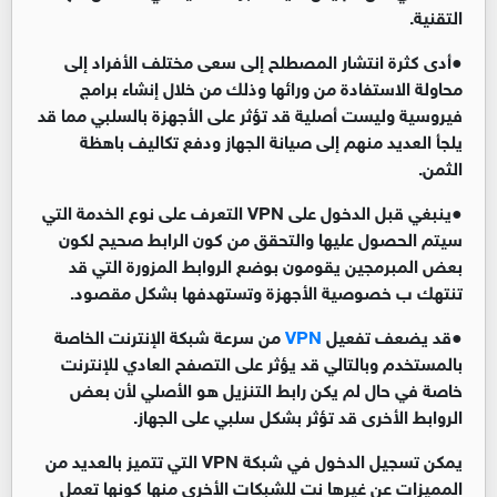
التقنية
.
●
أدى كثرة انتشار المصطلح إلى سعى مختلف الأفراد إلى
محاولة الاستفادة من ورائها وذلك من خلال إنشاء برامج
فيروسية وليست أصلية قد تؤثر على الأجهزة بالسلبي مما قد
يلجأ العديد منهم إلى صيانة الجهاز ودفع تكاليف باهظة
الثمن
.
●
ينبغي قبل الدخول على VPN التعرف على نوع الخدمة التي
سيتم الحصول عليها والتحقق من كون الرابط صحيح لكون
بعض المبرمجين يقومون بوضع الروابط المزورة التي قد
تنتهك ب خصوصية الأجهزة وتستهدفها بشكل مقصود
.
●
قد يضعف تفعيل
VPN
من سرعة شبكة الإنترنت الخاصة
بالمستخدم وبالتالي قد يؤثر على التصفح العادي للإنترنت
خاصة في حال لم يكن رابط التنزيل هو الأصلي لأن بعض
الروابط الأخرى قد تؤثر بشكل سلبي على الجهاز
.
يمكن تسجيل الدخول في شبكة VPN التي تتميز بالعديد من
المميزات عن غيرها نت للشبكات الأخرى منها كونها تعمل