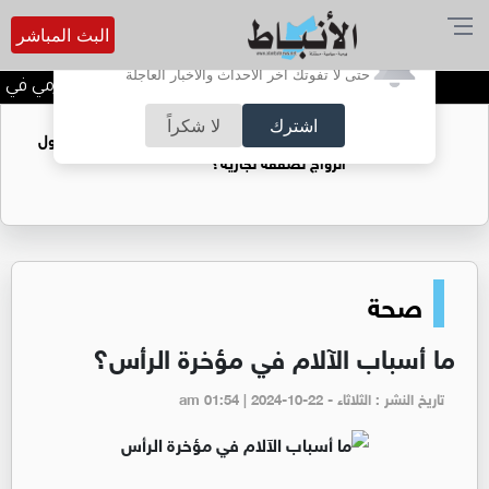
البث المباشر
أترغب في تفعيل الإشعارات؟
حتى لا تفوتك آخر الأحداث والأخبار العاجلة
الحاجة خالدة محمود الكرمي في ذمة
اشترك
لا شكراً
فتيات يستغللنه لتحقيق مكاسب مادية.. هل تحول
الزواج لصفقة تجارية؟
صحة
ما أسباب الآلام في مؤخرة الرأس؟
تاريخ النشر : الثلاثاء - am 01:54 | 2024-10-22