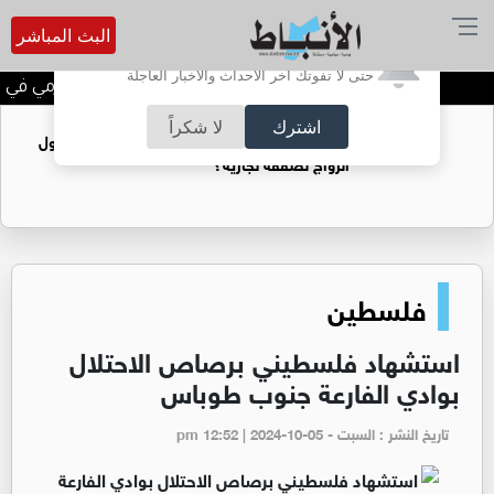
البث المباشر
أترغب في تفعيل الإشعارات؟
حتى لا تفوتك آخر الأحداث والأخبار العاجلة
الحاجة خالدة محمود الكرمي في ذمة
اشترك
لا شكراً
فتيات يستغللنه لتحقيق مكاسب مادية.. هل تحول
الزواج لصفقة تجارية؟
فلسطين
استشهاد فلسطيني برصاص الاحتلال
بوادي الفارعة جنوب طوباس
تاريخ النشر : السبت - pm 12:52 | 2024-10-05