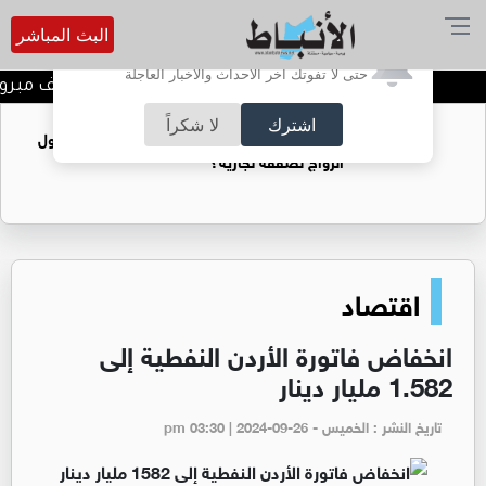
البث المباشر
أترغب في تفعيل الإشعارات؟
حتى لا تفوتك آخر الأحداث والأخبار العاجلة
المخرج عمار عماد جابر الف مبروك
اشترك
لا شكراً
فتيات يستغللنه لتحقيق مكاسب مادية.. هل تحول
الزواج لصفقة تجارية؟
اقتصاد
انخفاض فاتورة الأردن النفطية إلى
1.582 مليار دينار
تاريخ النشر : الخميس - pm 03:30 | 2024-09-26