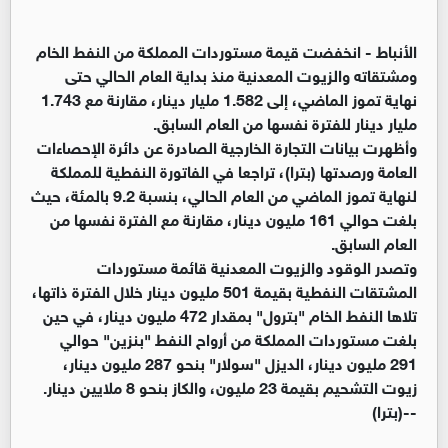
الأنباط -
انخفضت قيمة مستوردات المملكة من النفط الخام
ومشتقاته والزيوت المعدنية منذ بداية العام الحالي حتى
نهاية تموز الماضي، إلى 1.582 مليار دينار، مقارنة مع 1.743
مليار دينار للفترة نفسها من العام السابق.
وأظهرت بيانات التجارة الخارجية الصادرة عن دائرة الإحصاءات
العامة ورصدتها (بترا)، تراجعا في الفاتورة النفطية للمملكة
لنهاية تموز الماضي من العام الحالي، بنسبة 9.2 بالمئة، حيث
بلغت حوالي 161 مليون دينار، مقارنة مع الفترة نفسها من
العام السابق.
وتصدر الوقود والزيوت المعدنية قائمة مستوردات
المشتقات النفطية بقيمة 501 مليون دينار خلال الفترة ذاتها،
تلاها النفط الخام "بترول" بمقدار 472 مليون دينار، في حين
بلغت مستوردات المملكة من أرواح النفط "بنزين" حوالي
291 مليون دينار، الديزل "سولار" بنحو 287 مليون دينار،
زيوت التشحيم بقيمة 23 مليون، والكاز بنحو 8 ملايين دينار.
--(بترا)