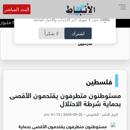
البث المباشر
أترغب في تفعيل الإشعارات؟
حتى لا تفوتك آخر الأحداث والأخبار العاجلة
مصفاة البترول تحقق 62.1 مليون دينار أرباحا صافية في النصف الأول من 2026
اشترك
لا شكراً
حقل الريشة حين يتحول الغاز إلى فرص عمل
للأردنيين
فلسطين
مستوطنون متطرفون يقتحمون الأقصى
بحماية شرطة الاحتلال
تاريخ النشر : الخميس - pm 01:15 | 2024-09-26