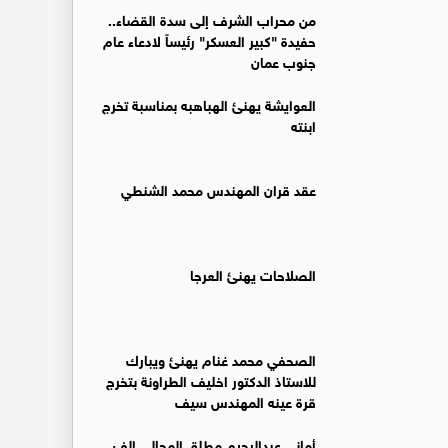
من محراب الشرف إلى سدة القضاء..
حفيدة "كبير العسكر" رئيساً لادعاء عام
جنوب عمان
العوايشة يهنئ الهباهبه بمناسبة تخرج
ابنته
عقد قران المهندس محمد الشنطي
الصلاحات يهنئ العرجا
الصحفي محمد غنام يهنئ ويبارك
للاستاذ الدكتور اخليف الطراونة بتخرج
قرة عينه المهندس سيف
أماني عبدالرحيم مطلق المجالي الف