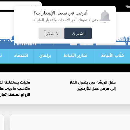
أترغب في تفعيل الإشعارات؟
حتى لا تفوتك آخر الأحداث والأخبار العاجلة
اشترك
لا شكراً
كتّاب الأنباط
تقارير الأنباط
برلمان
اقتصاد
ت
حقل الريشة حين يتحول الغاز
فتيات يستغللنه لت
إلى فرص عمل للأردنيين
مكاسب مادية.. هل
الزواج لصفقة تجار