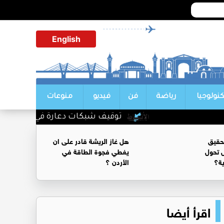
English
كنولوجيا
رياضة
فن
فيديو
منوعات
توقيف شبكات دعارة في شارع الحمر
حقيق
هل غاز الريشة قادر على ان
 تحول
يغطي فجوة الطاقة في
ية؟
الأردن ؟
اقرأ أيضا