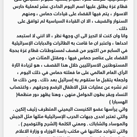
قطاع غزة يطلق عليها اسم اليوم الحادي عشر لعملية حارس
الاسوار ، يتم فيها القضاء على قيادات حماس ، ومنهم
السنوار والضيف ، الا ان القيادة السياسية لم توافق على
ذلك .
وانا وان كنت لا اتحيز الى اي وجهة نظر ، الا انني لا استبعد
احداها ، واعتبر ان ما قامت به الطائرات والدبابات الإسرائيلية
في السابع من اكتوبر من قصف لمستوطنات قطاع غزة بحجة
القضاء على عناصر حماس فيها ، ومقتل المئات من
المستوطنين الاسرائليين خلال هذا القصف ، هو لزيادة اثارة
الرأي العام العالمي على ما فعلته حماس في ذلك اليوم ،
ولجعله يتقبل ما ستقوم به إسرائيل بعد ذلك . ومن ذلك ما
تم نشره عن عمليات قتل الاطفال الرضع وحرقهم ، واغتصاب
النساء وبقر بطون الحوامل منهن ، وهنا يظهر دور منظمة(
الهسبارا )
واتي يرأسها عضو الكنيست اليميني المتطرف زئيف إلكين .
والتي تعتبر احدى جبهات الحرب الإسرائيلية مثلها مثل الجيش
والموساد والشاباك . ومعني الكلمة (الشرح والتوضيح ) .
والتي تتواجد مكاتبها في مكتب راسة الوزراء و وزارة الاعلام