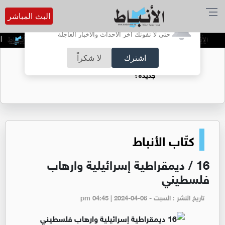
البث المباشر
أترغب في تفعيل الإشعارات؟
حتى لا تفوتك آخر الأحداث والأخبار العاجلة
توقيف شبكات دعارة في شارع الحمرا
الدميسي
اشترك
لا شكراً
هل تتحول مراكز البيانات إلى أزمة بيئية عالمية
جديدة؟
كتّاب الأنباط
16 / ديمقراطية إسرائيلية وارهاب
فلسطيني
تاريخ النشر : السبت - pm 04:45 | 2024-04-06