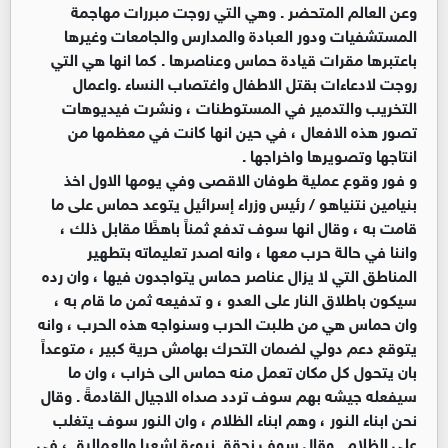
وعن العالم المتحضر . وهي التي روجت مبررات مهاجمة
المستشفيات ودور العبادة والمدارس والجامعات وغيرها
باعتبرها مقرات قيادة حماس وعناصرها . كما انها هي التي
روجت لادعاءات بقتل الاطفال واغتصاب النساء .واعمال
التخريب والتدمير في المستوطنات ، ونشرت فيديوهات
تصور هذه الافعال ، في حين انها كانت في معظمها من
انتاجها وتصويرها واخراجها .
و فور وقوع عملية طوفان الاقصى وفي يومها الاول اخذ
بنيامين نتنياهو / رئيس وزراء إسرائيل يتوعد حماس على ما
قامت به ، وقال انها سوف تدفع ثمناً باهظًا مقابل ذلك ،
واننا في حالة حرب معها ، وانه اصدر تعليماته بتطهير
المناطق التي لا يزال عناصر حماس يتواجدون فيها ، وان رده
سيكون باطلاق النار على العدو ، و تدفيعه ثمن ما قام به ،
وان حماس هي من طلبت الحرب وسنواجه هذه الحرب ، وانه
يتوقع دعم دولي لضمان التحرك بهامش حرية كبير ، متوعداً
بان يتحول كل مكان تعمل منه حماس الى خراب ، وان ما
سيفعله جيشه بهم سوف تردد صداه الاجيال القادمةً . وقال
نحن ابناء النور ، وهم ابناء الظلام ، وان النور سوف يتغلب
على الظلام . وقال سوف نحقق نبوءة اشعيا والعماليق ، في