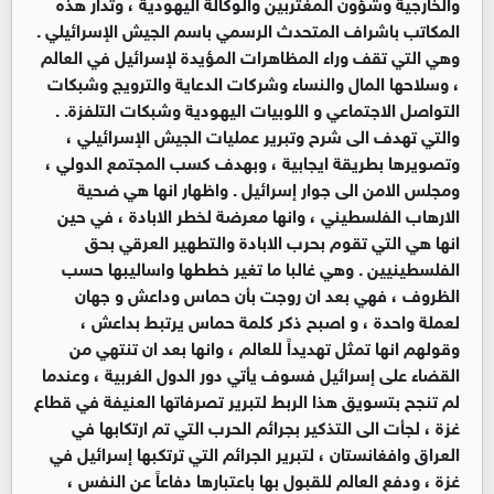
والخارجية وشؤون المغتربين والوكالة اليهودية ، وتدار هذه
المكاتب باشراف المتحدث الرسمي باسم الجيش الإسرائيلي .
وهي التي تقف وراء المظاهرات المؤيدة لإسرائيل في العالم
، وسلاحها المال والنساء وشركات الدعاية والترويج وشبكات
التواصل الاجتماعي و اللوبيات اليهودية وشبكات التلفزة. .
والتي تهدف الى شرح وتبرير عمليات الجيش الإسرائيلي ،
وتصويرها بطريقة ايجابية ، وبهدف كسب المجتمع الدولي ،
ومجلس الامن الى جوار إسرائيل . واظهار انها هي ضحية
الارهاب الفلسطيني ، وانها معرضة لخطر الابادة ، في حين
انها هي التي تقوم بحرب الابادة والتطهير العرقي بحق
الفلسطينيين . وهي غالبا ما تغير خططها واساليبها حسب
الظروف ، فهي بعد ان روجت بأن حماس وداعش و جهان
لعملة واحدة ، و اصبح ذكر كلمة حماس يرتبط بداعش ،
وقولهم انها تمثل تهديداً للعالم ، وانها بعد ان تنتهي من
القضاء على إسرائيل فسوف يأتي دور الدول الغربية ، وعندما
لم تنجح بتسويق هذا الربط لتبرير تصرفاتها العنيفة في قطاع
غزة ، لجأت الى التذكير بجرائم الحرب التي تم ارتكابها في
العراق وافغانستان ، لتبرير الجرائم التي ترتكبها إسرائيل في
غزة ، ودفع العالم للقبول بها باعتبارها دفاعاً عن النفس ،