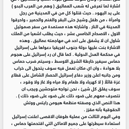
اشارة لما تعرض له شعب العماليق ( وهم من العرب البدو )
على يد اليهود . حيث قتلوا كل من في المدينية من رجل
وامرأة ، من طفل وشيخ حتى البقر والغنم والحمير ، واحرقوا
المدينة في النار . واشارته هذه مستمدة من سفر صموئيل
الاول ، الاصحاح الخامس عشر ، حيث يطلب اشعيا من الملك
شاول ان لا يشفق على احد في مهاجمته عماليق . وهذه
الاشارة بنت عليها دولة جنوب افريقيا دعواها على إسرائيل
في محكمة العدل الدولية . كما قال ان رد إسرائيل على هجوم
حماس سيغير خارطة الشرق الاوسط ، وسيتم ضرب حماس
بلا هوادة ، وان اي مكان تعمل فيه سوف يتحول الى خراب
ومن جانبه اعلن وزير دفاع إسرائيل الحصار الشامل على قطاع
غزة قائلاً ( لا كهرباء ولا طعام ولا مياه ولا غاز ولا وقود ،
سوف يفلق كل شيئ ، نحن نواجه متوحشين ويجب ان
نتصرف معهم على ضوء ذلك على ضوء على ضوء ذلك ) .
هذا النص الذي وصفته منظمة هيومن رايتس ووتش
الحقوقية بأنه مقزز .
وفي اليوم الثالث من عملية طوفان الاقصى اعلنت إسرائيل
استعادة سيطرتها على جميع الاماكن التي اقتحمتها حماس ،