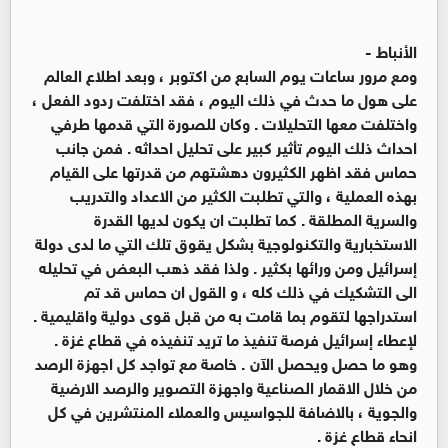
الأنباط -
ومع مرور ساعات يوم السابع من اكتوبر ، وبعد اطلاع العالم
على هول ما حدث في ذلك اليوم ، فقد اختلفت ردود الفعل ،
واختلفت معها التحليلات . وكان للصورة التي قدمها طرفي
احداث ذلك اليوم تأثير كبير على تحليل احداثه . فمن جانب
حماس فقد اظهر الكثيرون دهشتهم من قدرتها على القيام
بهذه العملية ، والتي تطلبت الكثير من الاعداد والتدريب
والسرية المطلقة . كما تطلبت ان يكون لديها القدرة
الاستخبارية والتكنولوجية بشكل يقوق تلك التي ما لدى دولة
إسرائيل ومن ورائها بكثير . ولذا فقد ذهب البعض في تحليله
الى التشكيك في ذلك كله ، و القول ان حماس قد تم
استدراجها لتقوم بما قامت به من قبل قوى دولية واقليمية .
لإعطاء إسرائيل فرصة تنفيذ ما تريد تنفيذه في قطاع غزة .
وهو ما حصل ويحصل الآن . خاصة مع تواجد كل اجهزة الرصد
من خلال الاقمار الصناعية واجهزة التصوير والرصد الارضية
والجوية ، بالاضافة للجواسيس والعملاء المنتشرين في كل
انحاء قطاع غزة .