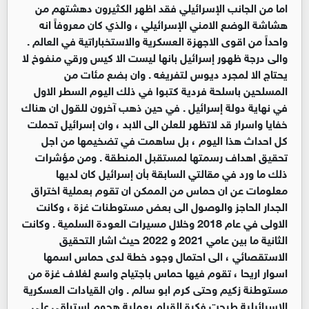
اما من الجانب الإسرائيلي فقد اظهر الكثيرون دهشتهم من
هشاشة الوضع الامني الإسرائيلي ، والذي كان معروفاً انه
واحداً من اقوى الاجهزة العسكرية والاستخباراتية في العالم .
والى درجة ظهور إسرائيل بانها ليست الا كيس ورقي منفوخ لا
يحتاج الا لمجرد ديوس لتفريغه . وان بضع مئات من
المسلحين باسلحة فردية كتبوا في ذلك اليوم السطر الاول
في نهاية دولة إسرائيل . في حين ذهب آخرون للقول ان هناك
خفايا واسرار قد لاتظهر للعلن الى الابد ، وان إسرائيل تحملت
كل احداث هذا اليوم ، بل ساهمت في تضخيمها من اجل
تحقيق اهداف رسمتها لمستقبل المنطقة . ومن مؤشرات
ذلك ما ورد في مقالتي السابقة بأن إسرائيل كان لديها
معلومات عن ان حماس من الممكن ان تقوم بعملية اختراق
الجدار الحاجز والوصول الى بعض مستوطنات غزة ، وكانت
الاولى في عام 2018 وخلال مسيرات العودة السلمية . وكانت
الثانية ما بين عامي 2021 و 2022 حيث اشار التحقيق
الاستقصائي ، الى احتمال وجود خطة لدى حماس اسمها
اسوار اريحا ، تقوم فيها حماس باجتياح واسع لغلاف غزة من
مستوطنة زكيم وحتى كرم ابو سالم . وان القيادات العسكرية
الإسرائيلية طرحت فكرة القيام بعملية هجوم استباقي على