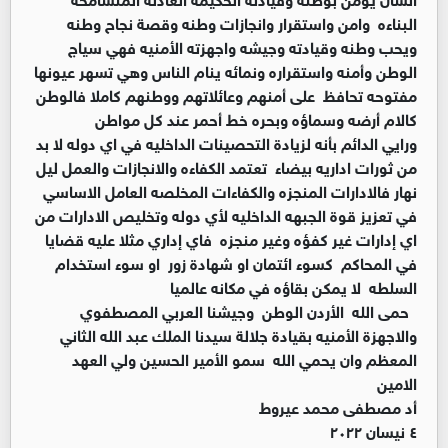
البناءه وامن واستقرار وانجازات وطنه وقصة نجاح وطنه
ويحب وطنه وقيادته وجيشه واجهزته الأمنيه فهي سياج
الوطن وأمنه واستقراره ونمائه ينام الناس وهي تسهر عيونها
مفتوحه تحافظ على أمنهم وعائلاتهم ووطنهم كاملا فالوطن
كالام أرضه وسماؤه وبحره خط أحمر عند كل مواطن
ورايي الدائم بأنه لزيادة التحصينات الداخليه في اي دوله لا بد
من ثورات اداريه بيضاء تعتمد الكفاءه والانجازات والعمل ليل
نهار فالادارات المنجزه والكفاءات المخلصه العامل الاساسي
في تعزيز قوة الجبهه الداخليه لأي دوله وتخليص الادارات من
اي إدارات غير كفؤه وغير منجزه فاي إداري مثلا عليه قضايا
في المحاكم كسوء ائتمان او شهادة زور او سوء استخدام
السلطه لا يمكن بقاؤه في مكانه عالميا
حمى الله الأردن الوطن وجيشنا العربي المصطفوي
والاجهزة الأمنيه بقيادة جلالة سيدنا الملك عبد الله الثاني
المعظم وان يحمي الله سمو الأمير الحسين ولي العهد
الامين
أد مصطفى محمد عيروط
٤ نيسان ٢٠٢٢