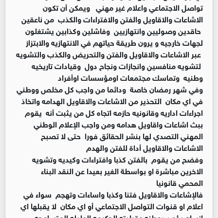
تواصل الاجتماعي واعلام غير مهني ويمكن أن تكون
الاشاعات والاقاويل والفتن والافتراءات والكذب من ناعقين
حاقدين وصوليين وانتهازيين وفاشلين وكذابين يشتغلون
لجهات خارجيه و يرون طريقة حياتهم في الانتهازيه والابتزاز
عبر الاشاعات والاقاويل والفتن والتحريض والكذب والتشويه
لتشويه منافسين وانجازات ونجاح دول وقيادات تاريخيه
وطنيه وتماسك مجتمعات اومؤسسات اوأفراد
وفي شهر رمضان خاصة ودائما من واجب كل مخلص ووطني
في اي مكان التحذير من الاشاعات والاقاويل الهدامه واتخاذ
اجراءات اداريه وقانونيه حازمه اتجاه كل من يثبت أنه يقوم
ببث اشاعات واقاويل هدامه ومن واجب الإعلام الوطني
المهني التصدي لها بنشر الحقائق فورا حتى لا تصبح
الاشاعات والاقاويل أداة للفتن والهدم
وفضح من يقوم بالفتن كذبا وافتراءات وكيديه وتشويه
الاخرين مباشرة او بواسطة الغير بعيدا عن النقد البناء
المحمي قانونيا
فالإشاعات والاقاويل فتنا وكذبا واساءات وتهجم سواء في
اعلام او قنوات التواصل الاجتماعي أو اي مكان لا يقبلها اي
انسان يؤمن بوطنه وقيادته الحكيمه العادله المتسامحه