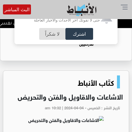
البث المباشر
أترغب في تفعيل الإشعارات؟
حتى لا تفوتك آخر الأحداث والأخبار العاجلة
الضحك وقت الأزمات.. خلل نفسي أم ح
اشترك
لا شكراً
حقل الريشة حين يتحول الغاز إلى فرص عمل
للأردنيين
كتّاب الأنباط
الاشاعات والاقاويل والفتن والتحريض
تاريخ النشر : الخميس - am 10:32 | 2024-04-04