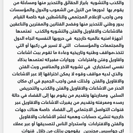
والكذب والتشويه بابراز الحقائق والتحذير منها ومساءلة من
يقوم بها لدورها من النيل من الشعوب والدول والمؤسسات
ومن واجب الإعلام المجتمعي والناشطين فيه خاصة القيام
بدور وطني للتحذير منها وفضح الفتانين والمفترين والناعقين
فالاشاعات والاقاويل والفتن والتشويه والكذب تعتمدها
أجهزة امنيه عالميه خارجيه في حروبها النفسيه اتجاه الدول
والمجتمعات والمؤسسات التي لا تسير في ركبها أو التي
تتخذ،مواقف وطنيه وتاريخيه وعادة ما تقوم ببث اشاعات
واقاويل وفتن وافتراءات وروايات مفبركه تعتمدها بذكاء
نفسي استخباري في تشويه الآخر والمنافس وبث الفتن
والذي لديه مواقف وقوه لا يمكن اختراقها إلا عبر الاشاعات
والاقاويل والفتن ولذلك فمن واجب الجميع في اي مكان
الحذر من الاشاعات والاقاويل والفتن والكذب والتحريض
السلبي ومحاربتها وتقديم من يقوم بها إلى القضاء في حالة
رصده ومعرفته وتقديم من يفبرك الاشاعات والاقاويل عبر
قنوات التواصل الاجتماعي إلى القضاء خاصة هناك جهات
خارجيه تنشئء حسابات وهميه لنشر الاشاعات والاقاويل
والفتن والافتراءات واستدراج الناس لتصديقها أو عبر عملاء
اي جواسيس مجندين يقومون بذلك من خلال قنوات