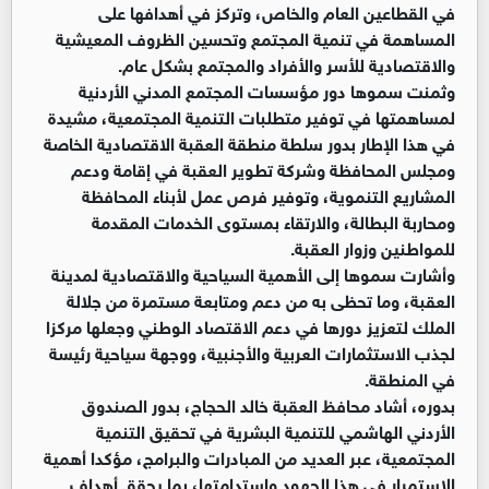
في القطاعين العام والخاص، وتركز في أهدافها على
المساهمة في تنمية المجتمع وتحسين الظروف المعيشية
والاقتصادية للأسر والأفراد والمجتمع بشكل عام.
وثمنت سموها دور مؤسسات المجتمع المدني الأردنية
لمساهمتها في توفير متطلبات التنمية المجتمعية، مشيدة
في هذا الإطار بدور سلطة منطقة العقبة الاقتصادية الخاصة
ومجلس المحافظة وشركة تطوير العقبة في إقامة ودعم
المشاريع التنموية، وتوفير فرص عمل لأبناء المحافظة
ومحاربة البطالة، والارتقاء بمستوى الخدمات المقدمة
للمواطنين وزوار العقبة.
وأشارت سموها إلى الأهمية السياحية والاقتصادية لمدينة
العقبة، وما تحظى به من دعم ومتابعة مستمرة من جلالة
الملك لتعزيز دورها في دعم الاقتصاد الوطني وجعلها مركزا
لجذب الاستثمارات العربية والأجنبية، ووجهة سياحية رئيسة
في المنطقة.
بدوره، أشاد محافظ العقبة خالد الحجاج، بدور الصندوق
الأردني الهاشمي للتنمية البشرية في تحقيق التنمية
المجتمعية، عبر العديد من المبادرات والبرامج، مؤكدا أهمية
الاستمرار في هذا الجهود واستدامتها، بما يحقق أهداف