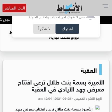
البث المباشر
أترغب في تفعيل الإشعارات؟
حتى لا تفوتك آخر الأحداث والأخبار العاجلة
المخرج عمار عماد جابر الف مبروك
اشترك
لا شكراً
فتيات يستغللنه لتحقيق مكاسب مادية.. هل تحول
الزواج لصفقة تجارية؟
العقبة
الأميرة بسمة بنت طلال ترعى افتتاح
معرض جهد الأيادي في العقبة
تاريخ النشر : الخميس - am 12:04 | 2024-03-28