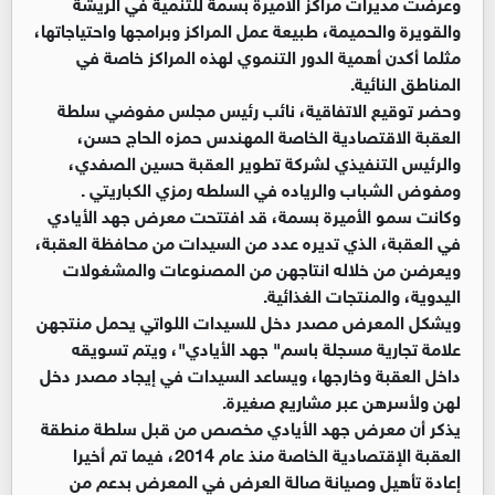
وعرضت مديرات مراكز الأميرة بسمة للتنمية في الريشة
والقويرة والحميمة، طبيعة عمل المراكز وبرامجها واحتياجاتها،
مثلما أكدن أهمية الدور التنموي لهذه المراكز خاصة في
المناطق النائية.
وحضر توقيع الاتفاقية، نائب رئيس مجلس مفوضي سلطة
العقبة الاقتصادية الخاصة المهندس حمزه الحاج حسن،
والرئيس التنفيذي لشركة تطوير العقبة حسين الصفدي،
ومفوض الشباب والرياده في السلطه رمزي الكباريتي .
وكانت سمو الأميرة بسمة، قد افتتحت معرض جهد الأيادي
في العقبة، الذي تديره عدد من السيدات من محافظة العقبة،
ويعرضن من خلاله انتاجهن من المصنوعات والمشغولات
اليدوية، والمنتجات الغذائية.
ويشكل المعرض مصدر دخل للسيدات اللواتي يحمل منتجهن
علامة تجارية مسجلة باسم" جهد الأيادي"، ويتم تسويقه
داخل العقبة وخارجها، ويساعد السيدات في إيجاد مصدر دخل
لهن ولأسرهن عبر مشاريع صغيرة.
يذكر أن معرض جهد الأيادي مخصص من قبل سلطة منطقة
العقبة الإقتصادية الخاصة منذ عام 2014، فيما تم أخيرا
إعادة تأهيل وصيانة صالة العرض في المعرض بدعم من