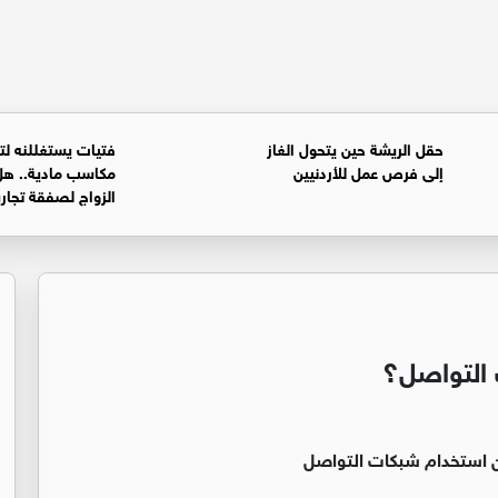
حقل الريشة حين يتحول الغاز
فتيات يستغللنه لت
إلى فرص عمل للأردنيين
مكاسب مادية.. هل
الزواج لصفقة تجار
 التواصل؟