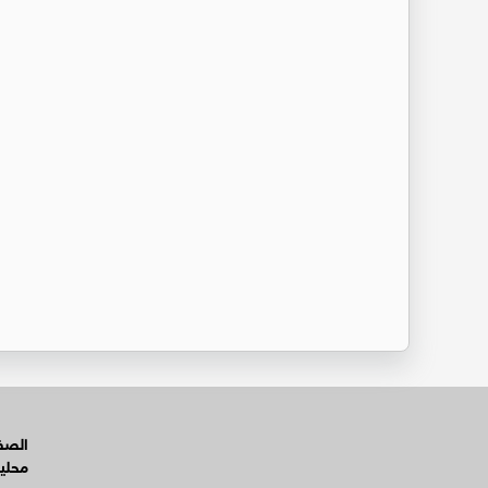
الصفح
محلي
عربي