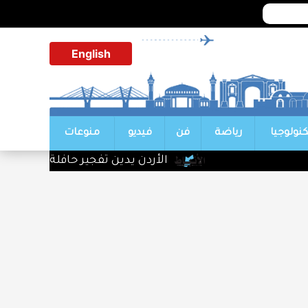
English
كنولوجيا
رياضة
فن
فيديو
منوعات
الأردن يدين تفجير حافلة بجرمانا في سو