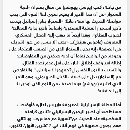
من جانبه، كتب (یوسي یهوشع) في مقال بعنوان «لعبة
السنوار «عن أن هذا الأخير لا یفهم سوى لغة القوة التي یجب
مواصلة الحدیث بها معه، قائلاً: «السنوار یناور إسرائیل بهدف
تأخیر استمرار العملیة العسكریة وأساساً تأخير بدایة المعالجة
لجنوب القطاع». وهذا أيضاً ما ذهب إليه المحلل العسكري
المعروف (عاموس هرئيل)... «يجب ألا ننسى من هو الشريك
في الصفقة، إنه يحيى السنوار الذي من الصعب الاعتماد على
وعوده. من الواضح تماماً أن لديه هدفين من المفاوضات:
إطالة أمد وقف إطلاق النار، على أمل عدم تجدد القتال،
والتسبب بالأذى النفسي ل?جمهور الاسرائيلي"! والتفاوض
مع (السنوار) یدل على ضعف الكیان الصهیوني، وهو الأمر
الذي اعتبره (یهوشع) «ربما ضعف من النوع الذي أودى بنا
إلى الحافة «!
أما المحللة الإسرائيلية المعروفة «إيريس لعال» فأوضحت
مستخلصه أن نصير اليمين الإسرائيلي «تتأذى كرامته
الشخصية» عند الحديث عن"تسوية مع حماس»... وبالتالي
«هم يجدون صعوبة في فهم أننا، في 7 تشرين الأول/ اكتوبر،