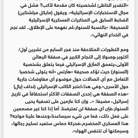
«التقدیر الخاطئ لشخصیته كان مقدمة لأكب? فشل في
مجال الاستخبارات الإسرائیلیة». ویقول (مایكل میلشتاین)
الضابط السابق في المخابرات العسكریة الإسرائیلیة
للصحیفة: «بالنسبة للسنوار،لم نفهمه على الإطلاق.. لقد نجح
في الخداع النهائي».
ومع التطورات المتلاحقة منذ فجر السابع من تشرین أول/
أكتوبر،وصولا إلى النجاح الكبیر في صفقة الرهائن
الأولى،یتعمق المأزق الإسرائیلي فیما یتعلق بشخصیة
(السنوار) حیث تؤكد صحیفة «هآرتس «أنه یتولى شخصیا
التعامل مع أي اتصالات حول موضوع أي مفاوضات جاریة
حول الأسرى».وفي هذا،اعتبر الكاتب الإسرائیلي (نداف إیال)
«هذه الصفقة هي إحدى الصفقات الأكثر استحقاقاً في تاریخ
إسرائیل، مضیفا: «.. وإن كنا عازمین على تصفیة یحیى
السنوار،فإن أي صفقة لن تعترضنا. أما إذا كنا غیر مصممین
على فعل ذلك، فما من شيء سیساعدنا،وعندها علینا مواجه?
هذا العسكري المخضرم،فحركة حماس ستعید تسلیح رجالها،
وسیمكنها أن تتنفس الهواء».