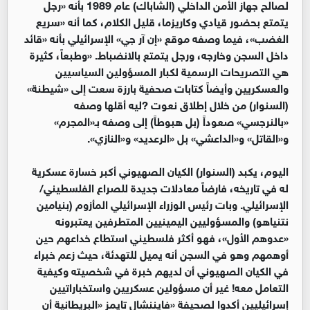
لصالح جهاز الأمن الداخلي (الشاباك) عام 1989 بأنه «رجل
یتمتع بحضور قیادي وكاریزما، قلیل الكلام، كما أنه «سریع
الغضب»، فیما وصفه موقع «إن آر جي» الإسرائیلي بأنه «قائد
داخل السجن وخارجه، ورجل یتمتع بالانضباط. «وطبعاً، كثيرة
هي التصريحات الرسمية لكبار المسؤولين السياسيين
والعسكريين وأيضاً كتابات صحفية بارزة سعت إلى «شيطنة»
(السنوار) من خلال إطلاق نعوت ?ليه أقلها وصفه
«بالنرجسي» صعوداً (بل هبوطاً) إلى وصفه بـ«المجرم»
و«القاتل» و«الداعشي» بل «الرعديد» و«النازي».
الیوم، یكبد (السنوار) الكیان الصهیوني أكبر خسارة عسكریة
له في تاريخه، فارضاً معادلات جدیدة للصراع الفلسطیني/
الإسرائیلي. وبات رئیس الوزراء الإسرائیلي المأزوم (بنیامین
نتنیاهو) والمسؤولیین الیمینیین المتطرفین یعتبرونه
«عدوهم الأول»، فهو أكثر فلسطیني استطاع خداعهم حین
أوهمهم وهو في السجن أنه یمیل للتهدئة، حیث زعم خبراء
في الكیان الصهیوني أن لدیهم خبرة في شخصیته وكیفیة
التعامل معه! غير أن مسؤولین عسكریین واستخباراتیین
إسرائيليين أكدوا لصحیفة «فایننشال تایمز «البریطانیة أن