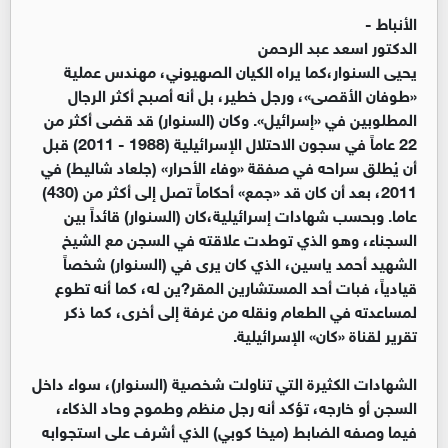
الأنباط -
الدكتور اسعد عبد الرحمن
یحیى السنوار،كما یراه الكیان الصهیوني، مهندس عملیة
«طوفان الأقصى»، ورجل خطیر، بل أنه أصبح أكثر الرجال
المطلوبین في «إسرائیل». وكان (السنوار) قد قضى أكثر من
22 عاماً في سجون الاحتلال الإسرائیلیة (1988 - 2011) قبل
أن یُطلق سراحه في صفقة «وفاء الأحرار» (جلعاد شالیط) في
2011، بعد أن كان قد «جمع» أحكاماً تصل إلى أكثر من (430)
عاما. وبحسب شهادات إسرائیلیة،كان (السنوار) قائداً بین
السجناء، وهو الذي توطدت علاقته في السجن مع الشیخ
الشهید أحمد یاسین، الذي كان یرى في (السنوار) شخصاً
قیادیاً، فبات أحد المستشارین المقر?ین له، كما أنه تطوع
لمساعدته في الطعام ونقله من غرفة إلى أخرى، كما ذكر
تقریر لقناة «كان» الإسرائیلیة.
الشهادات الكثیرة التي تناولت شخصیة (السنوار)، سواء داخل
السجن أو خارجه، تؤكد أنه رجل منظم وطموح وحاد الذكاء،
فیما وصفه الضابط (میخا كوبي) الذي أشرف على استجوابه