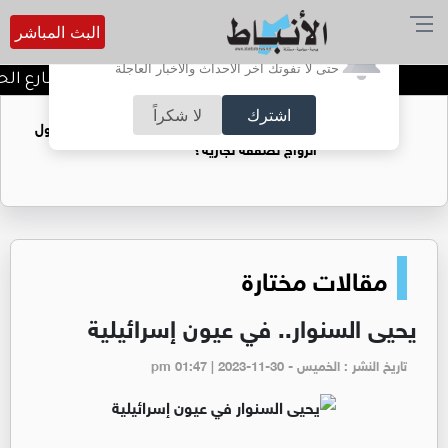
البث المباشر
أترغب في تفعيل الإشعارات؟
حتى لا تفوتك آخر الأحداث والأخبار العاجلة
توقيف شبكات دعارة في شارع الحمرا
اشترك
لا شكراً
فتيات يستغللنه لتحقيق مكاسب مادية.. هل تحول
الزواج لصفقة تجارية؟
مقالات مختارة
يحيى السنوار.. في عيون إسرائيلية
تاريخ النشر : الخميس - pm 01:47 | 2023-11-30