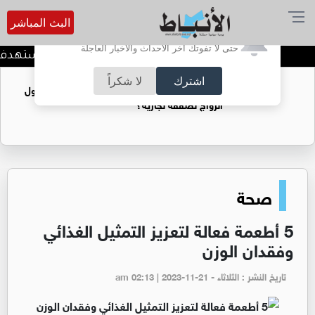
البث المباشر
أترغب في تفعيل الإشعارات؟
حتى لا تفوتك آخر الأحداث والأخبار العاجلة
الأردن يدين اعتداء إيرانيا استهدف نا
اشترك
لا شكراً
فتيات يستغللنه لتحقيق مكاسب مادية.. هل تحول
الزواج لصفقة تجارية؟
صحة
5 أطعمة فعالة لتعزيز التمثيل الغذائي
وفقدان الوزن
تاريخ النشر : الثلاثاء - am 02:13 | 2023-11-21