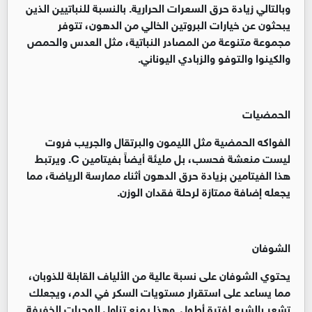
وبالتالي زيادة حرق السعرات الحرارية. بالنسبة للنباتيين الذين
يبحثون عن خيارات البروتين الخالي من الدهون، تتوفر
مجموعة متنوعة من المصادر النباتية، مثل العدس والحمص
والكينوا والتوفو والزبادي اليوناني.
​الحمضيات
الفواكه الحمضية مثل الليمون والبرتقال والجريب فروت
ليست منعشة فحسب، بل مليئة أيضاً بفيتامين C. ويرتبط
هذا الفيتامين بزيادة حرق الدهون أثناء ممارسة الرياضة، مما
يجعله إضافة ممتازة لرحلة فقدان الوزن.
الشوفان
يحتوي الشوفان على نسبة عالية من الألياف القابلة للذوبان،
مما يساعد على استقرار مستويات السكر في الدم، ويجعلك
تشعر بالشبع لفترة أطول. وهذا يمنع تناول الوجبات الخفيفة