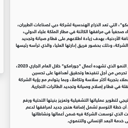
كو"، التي تعد الذراع الهندسية لشركة دبي لصناعات الطيران،
قاء صحفياً في مرافقها الكائنة في مطار الملكة علياء الدولي،
 الأردنية، بهدف زيادة اطلاعهم على قطاع صيانة وتجديد
لشركة، وذلك بحضور فريق إدارتها العليا، والذي ترأسه رئيسها
وفي إطار لقائه بالمشاركين، سلط كوري الضوء على حجم النمو الذي تشهده أعمال "جورامكو" خلال العام الجاري 2023،
 تحرص من أجل تنفيذها وتحقيق أهدافها على تحسين
لاء بتجربة أكثر سلاسة وتكاملاً، وبما يتواءم مع رؤية الشركة
قلة في قطاع إصلاح وصيانة وتجديد الطائرات التجارية.
 لتطوير عملياتها التشغيلية وتعزيز بنيتها التحتية ورفع
إلى أن خطة التوسع تشمل إضافة هنجر جديد لمرافقها لدعم
ت الذي توسعت الشركة فيه ضمن أعمالها ونشاطاتها
خدمة البعد الإنساني والتنموي.