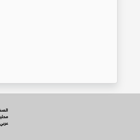
الصفح
محلي
عربي