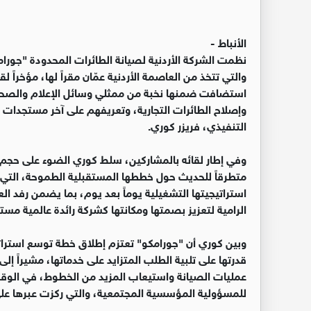
الأنباط -
نظمت الشركة الأردنية لصيانة الطائرات المحدودة "جورام
والتي تتخذ من العاصمة الأردنية عمّان مقراً لها، مؤخراً ل
استضافت ضمنها نخبة من ممثلي وسائل الإعلام والصحافة
وإصلاح الطائرات التجارية، وتعريفهم على آخر مستجدات ا
التنفيذي، فريزر كوري.
متطرقاً للحديث حول خططها المستقبلية الطموحة، التي
استراتيجيتها التشغيلية يوماً بعد يوم، بما يضمن رفد العم
الرامية لتعزيز بصمتها ومكانتها كشركة رائدة عالمية مست
وبين كوري أن "جورامكو" تعتزم إطلاق خطة توسع استراتيجي
قدرتها على تلبية الطلب المتزايد على خدماتها، مشيراً 
عمليات الصيانة واستيعاب المزيد من الخطوط، في الوق
للمسؤولية المؤسسية المجتمعية، والتي ركزت عبرها على 