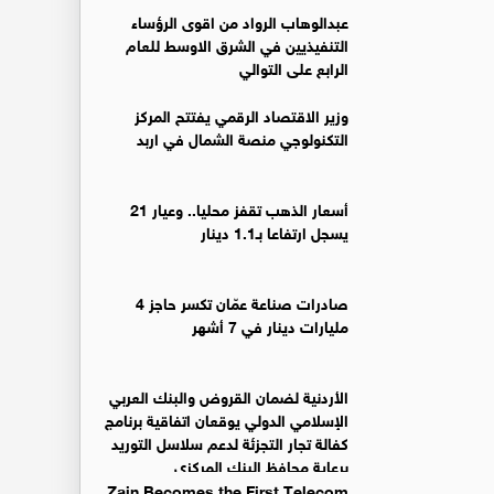
عبدالوهاب الرواد من اقوى الرؤساء
التنفيذيين في الشرق الاوسط للعام
الرابع على التوالي
وزير الاقتصاد الرقمي يفتتح المركز
التكنولوجي منصة الشمال في اربد
أسعار الذهب تقفز محليا.. وعيار 21
يسجل ارتفاعا بـ1.1 دينار
صادرات صناعة عمّان تكسر حاجز 4
مليارات دينار في 7 أشهر
الأردنية لضمان القروض والبنك العربي
الإسلامي الدولي يوقعان اتفاقية برنامج
كفالة تجار التجزئة لدعم سلاسل التوريد
برعاية محافظ البنك المركزي
Zain Becomes the First Telecom