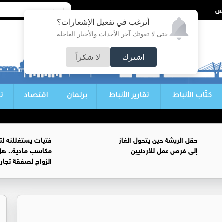
أترغب في تفعيل الإشعارات؟
حتى لا تفوتك آخر الأحداث والأخبار العاجلة
اشترك
لا شكراً
كتّاب الأنباط
تقارير الأنباط
برلمان
اقتصاد
ت
حقل الريشة حين يتحول الغاز
فتيات يستغللنه لت
إلى فرص عمل للأردنيين
مكاسب مادية.. هل
الزواج لصفقة تجار