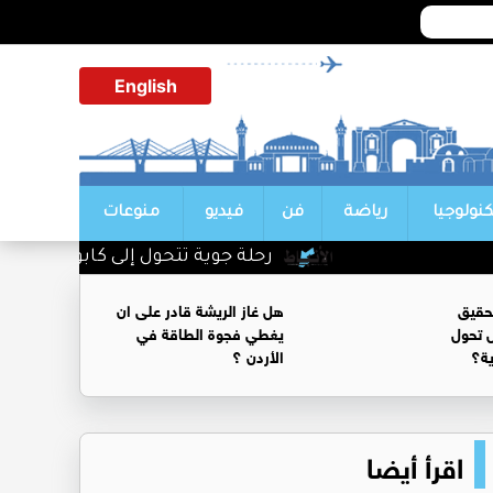
English
كنولوجيا
رياضة
فن
فيديو
منوعات
رحلة جوية تتحول إلى كابوس بسبب "4 كلمات مقلقة" قالها الطيار
حقيق
هل غاز الريشة قادر على ان
 تحول
يغطي فجوة الطاقة في
ية؟
الأردن ؟
اقرأ أيضا