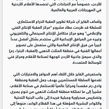
للأردن، خصوصاً مع النجاحات التي تحصدها الأفلام الأردنية
في المهرجانات العربية والعالمية.
وأضاف الفايز أن شركة تطوير العقبة الذراع الاستثماري
للسلطة قد طرحت عطاء مشروع "مركز العقبة للإنتاج الفني
والإعلامي” وهو مركز متكامل للإنتاج السينمائي والتلفزيوني
وغيره من المرافق الإبداعية التي ستخدم بشكل أفضل عدداً
كبيراً من فرق الإنتاج العالمية والتي ستعمل على تصوير
أعمالها الفنية في منطقة المثلث الذهبي (العقبة، البترا، رم)
والذي سيعزز جاذبية الأردن كوجهة لصناعة الأفلام ومركز فني
للوسائط المتعددة.
واستعرض الفايز خلال اللقاء أهم الحوافز والامتيازات التي
تقدمها السلطة للمستثمرين بهدف جعل العقبة ومنطقة
وادي رم مقصداً ومركزاً عالمياً للاستثمار في صناعة الأفلام،
مشيراً إلى ما تمتلكه منطقة المثلث الذهبي من تنوع بصري
وتضاريس صحراوية وجبلية فريدة إلى جانب البنية التحتية
والكوادر البشرية المؤهلة في هذا القطاع الواعد، منوهاً إلى
أن هذه الصناعة تلقى اهتماماً ملكياً وهي جزء من رؤية