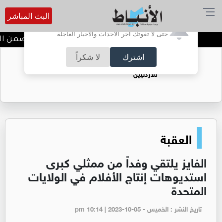
البث المباشر
أترغب في تفعيل الإشعارات؟
حتى لا تفوتك آخر الأحداث والأخبار العاجلة
ندوة تعاين التراث الأردني ضمن الب
اشترك
لا شكراً
حقل الريشة حين يتحول الغاز إلى فرص عمل
للأردنيين
العقبة
الفايز يلتقي وفداً من ممثلي كبرى
استديوهات إنتاج الأفلام في الولايات
المتحدة
تاريخ النشر : الخميس - pm 10:14 | 2023-10-05