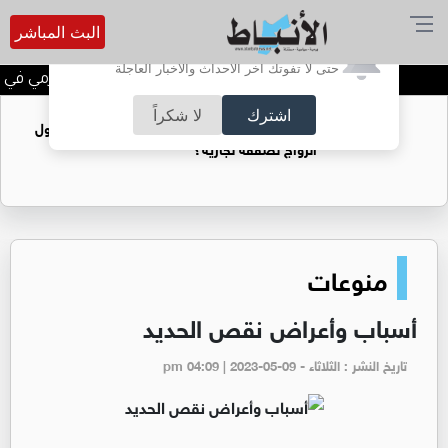
البث المباشر
أترغب في تفعيل الإشعارات؟
حتى لا تفوتك آخر الأحداث والأخبار العاجلة
الحاجة خالدة محمود الكرمي في ذم
اشترك
لا شكراً
فتيات يستغللنه لتحقيق مكاسب مادية.. هل تحول
الزواج لصفقة تجارية؟
منوعات
أسباب وأعراض نقص الحديد
تاريخ النشر : الثلاثاء - pm 04:09 | 2023-05-09