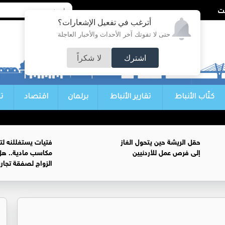
أترغب في تفعيل الإشعارات؟
حتى لا تفوتك آخر الأحداث والأخبار العاجلة
اشترك
لا شكراً
كتّاب الأنباط
تقارير الأنباط
برلمان
اقتصاد
ت
حقل الريشة حين يتحول الغاز
فتيات يستغللنه لت
إلى فرص عمل للأردنيين
مكاسب مادية.. هل
الزواج لصفقة تجار