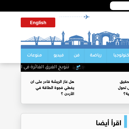
English
كنولوجيا
رياضة
فن
فيديو
منوعات
تتويج الفرق الفائزة في اليوم الأول من
حقيق
هل غاز الريشة قادر على ان
 تحول
يغطي فجوة الطاقة في
ية؟
الأردن ؟
اقرأ أيضا