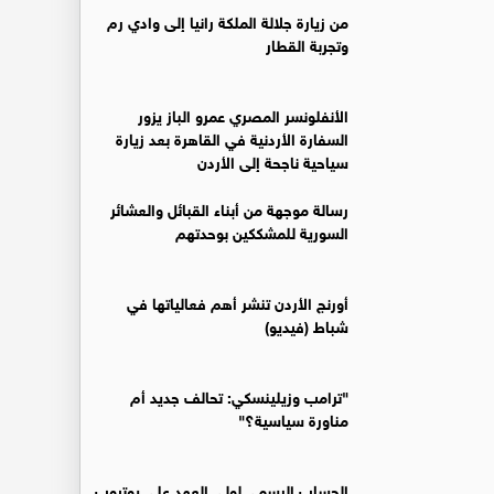
من زيارة جلالة الملكة رانيا إلى وادي رم
وتجربة القطار
الأنفلونسر المصري عمرو الباز يزور
السفارة الأردنية في القاهرة بعد زيارة
سياحية ناجحة إلى الأردن
رسالة موجهة من أبناء القبائل والعشائر
السورية للمشككين بوحدتهم
أورنج الأردن تنشر أهم فعالياتها في
شباط (فيديو)
"ترامب وزيلينسكي: تحالف جديد أم
مناورة سياسية؟"
الحساب الرسمي لولي العهد على يوتيوب