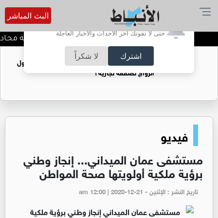
البث المباشر
أترغب في تفعيل الإشعارات؟
حتى لا تفوتك آخر الأحداث والأخبار العاجلة
كيف تحافظ على خصوصية محادثاتك
اشترك
لا شكراً
فتيات يستغللنه لتحقيق مكاسب مادية.. هل تحول
الزواج لصفقة تجارية؟
فيديو
مستشفى عمان الميداني... إنجاز وطني
برؤية ملكية أولويتها صحة المواطن
تاريخ النشر : الإثنين - am 12:00 | 2020-12-21