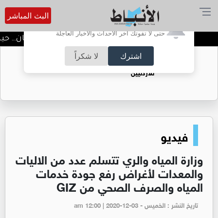
البث المباشر
أترغب في تفعيل الإشعارات؟
حتى لا تفوتك آخر الأحداث والأخبار العاجلة
حراثة الجمال في قلب عمّان… حين ت
اشترك
لا شكراً
حقل الريشة حين يتحول الغاز إلى فرص عمل
للأردنيين
فيديو
وزارة المياه والري تتسلم عدد من الاليات
والمعدات لأغراض رفع جودة خدمات
المياه والصرف الصحي من GIZ
تاريخ النشر : الخميس - am 12:00 | 2020-12-03