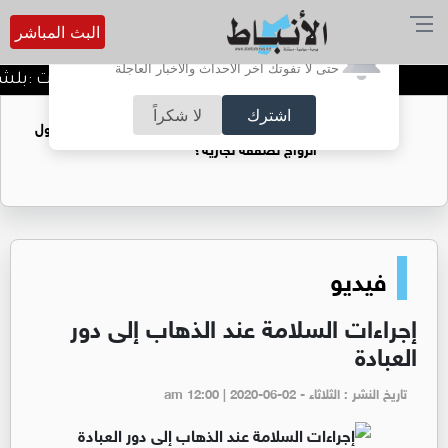
البث المباشر
أترغب في تفعيل الإشعارات؟
حتى لا تفوتك آخر الأحداث والأخبار العاجلة
الدميسي لجماهير الوحدات :بلشنا بالمغرفة و الدوري وح
اشترك
لا شكراً
فتيات يستغللنه لتحقيق مكاسب مادية.. هل تحول
الزواج لصفقة تجارية؟
فيديو
إجراءات السلامة عند الذهاب إلى دور
العبادة
تاريخ النشر : الثلاثاء - am 12:00 | 2020-06-02