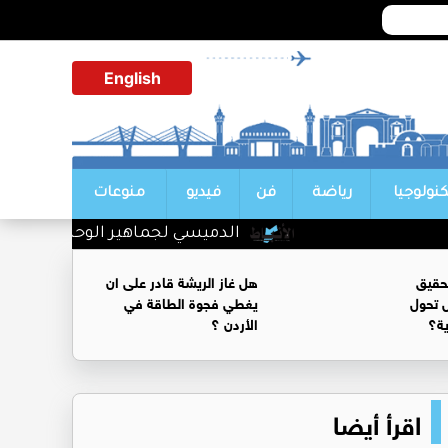
English
كنولوجيا
رياضة
فن
فيديو
منوعات
الدميسي لجماهير الوحدات :بلشنا بالمغرفة و الدوري وحدات
حقيق
هل غاز الريشة قادر على ان
 تحول
يغطي فجوة الطاقة في
ية؟
الأردن ؟
اقرأ أيضا