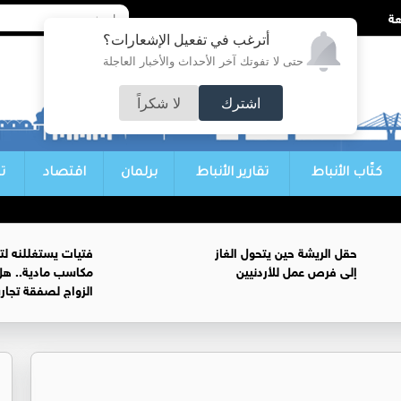
أترغب في تفعيل الإشعارات؟
حتى لا تفوتك آخر الأحداث والأخبار العاجلة
اشترك
لا شكراً
كتّاب الأنباط
تقارير الأنباط
برلمان
اقتصاد
ت
حقل الريشة حين يتحول الغاز
فتيات يستغللنه لت
إلى فرص عمل للأردنيين
مكاسب مادية.. هل
الزواج لصفقة تجار