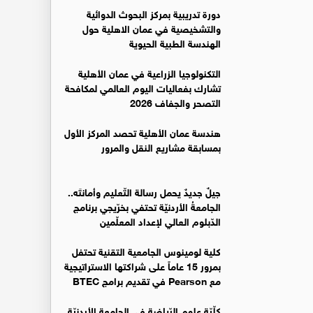
دورة تدريبية بمركز البحوث الدوائية
والتشخيصية في عمان الاهلية حول
الهندسة الطبية الحيوية
التكنولوجيا الزراعية في عمان الأهلية
تشارك بفعاليات اليوم العالمي لمكافحة
التصحر والجفاف 2026
هندسة عمان الأهلية تحصد المركز الأول
بمسابقة مشاريع النقل والمرور
جيلٌ جديدٌ يحمل رسالة التّعليم وأمانتَه..
الجامعةُ الأردنيّة تحتفي بخرّيجي برنامج
الدّبلوم العالي لإعداد المعلّمين
كلية لومينوس الجامعية التقنية تحتفل
بمرور 15 عاماً على شراكتها الاستراتيجية
مع Pearson في تقديم برامج BTEC
كلّيّة علوم الرّياضة في الجامعة الأردنيّة