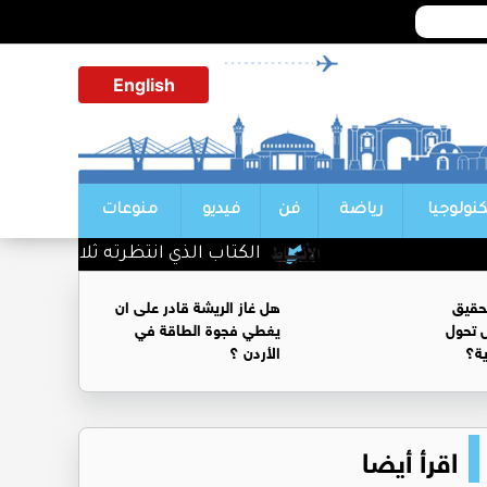
English
كنولوجيا
رياضة
فن
فيديو
منوعات
الكتاب الذي انتظرته ثلاثين عامًا... «
حقيق
هل غاز الريشة قادر على ان
 تحول
يغطي فجوة الطاقة في
ية؟
الأردن ؟
اقرأ أيضا