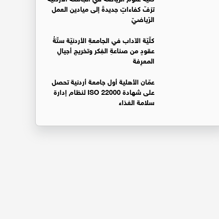
تزفّ كفاءاتٍ جديدةً إلى ميادين العمل
الرّياضيّ
كلّيّة الآداب في الجامعةِ الأردنيّة ستّةُ
عقودٍ من صناعةِ الفِكر وتخريجِ أجيالِ
المعرِفة
عمّان الأهلية أول جامعة أردنية تحصل
على شهادة ISO 22000 لنظام إدارة
سلامة الغذاء