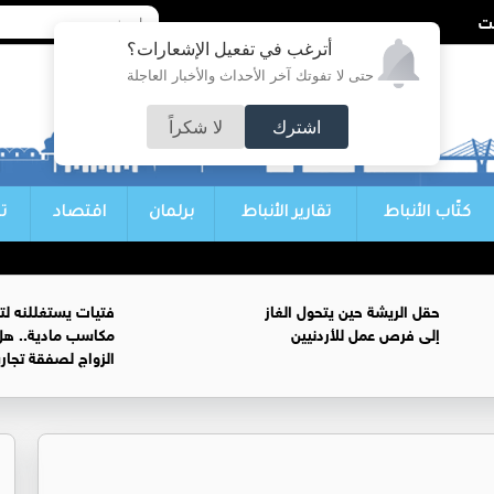
أترغب في تفعيل الإشعارات؟
حتى لا تفوتك آخر الأحداث والأخبار العاجلة
اشترك
لا شكراً
كتّاب الأنباط
تقارير الأنباط
برلمان
اقتصاد
ت
حقل الريشة حين يتحول الغاز
فتيات يستغللنه لت
إلى فرص عمل للأردنيين
مكاسب مادية.. هل
الزواج لصفقة تجار