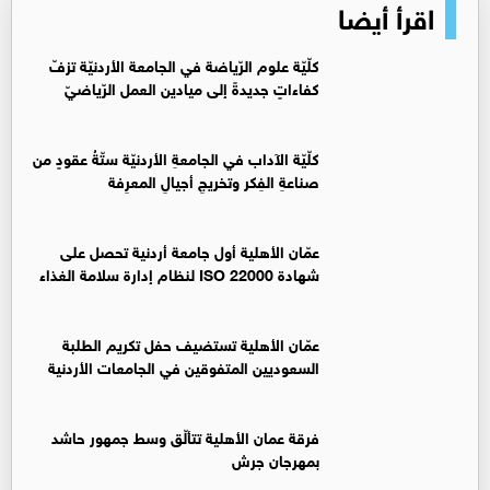
اقرأ أيضا
كلّيّة علوم الرّياضة في الجامعة الأردنيّة تزفّ
كفاءاتٍ جديدةً إلى ميادين العمل الرّياضيّ
كلّيّة الآداب في الجامعةِ الأردنيّة ستّةُ عقودٍ من
صناعةِ الفِكر وتخريجِ أجيالِ المعرِفة
عمّان الأهلية أول جامعة أردنية تحصل على
شهادة ISO 22000 لنظام إدارة سلامة الغذاء
عمّان الأهلية تستضيف حفل تكريم الطلبة
السعوديين المتفوقين في الجامعات الأردنية
فرقة عمان الأهلية تتألّق وسط جمهور حاشد
بمهرجان جرش