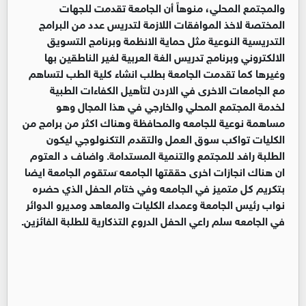
والمجتمع المحلي، منوهاً أن الجامعة تقدمت للجهات
المختصة لاخذ الموافقات اللازمة لتدريس عدد من البرامج
التدريسية النوعية مثل حماية الانظمة وبرنامج التسويق
الالكتروني وبرنامج تدريس الغة العربية لغير الناطقين بها
وغيرها كما تقدمت الجامعة بطلب انشاء كلية الطب لتساهم
مع الجامعات الاخرى في الاردن لتأهيل الكفاءات الطبية
لخدمة المجتمع المحلي والخارجي في هذا المجال وهو
مساهمة نوعية للجامعه والمحافظة وهناك اكثر من برامج من
الكليات تواكب سوق العمل والتقدم التكنولوجي ليكون
الطلبة رافد للمجتمع والتنمية المستدامة. واضاف د العتوم
ان هناك انجازات اخرى حققتها الجامعه َستقوم الجامعة ايضا
بتكريم كل متميز في الجامعه وفي ختام الحفل الذي حضره
نواب رئيس الجامعة وعمداء الكليات والمعاهد ومديرو الدوائر
في الجامعه سلم راعي الحفل الدروع التذكارية للطلبة الفائزين.