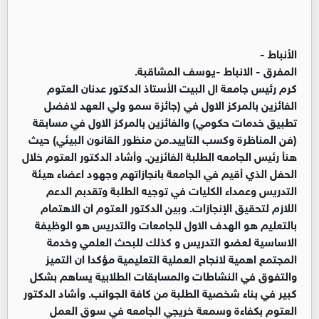
الأنباط -
المفرق - الانباط -يوسف المشاقبة.
كرم رئيس جامعة ال البيت الأستاذ الدكتور عدنان العتوم
الفائزين بالمركز الاول في (جائزة سمو ولي العهد لافضل
تطبيق خدمات حكومي) والفائزين بالمركز الاول في مسابقة
(فن المناظرة وكسب التاييد.من منظور القانون البيئي) حيث
هنأ رئيس الجامعه الطلبة الفائزين. وأشاد الدكتور العتوم خلال
الحفل الذي أقيم في الجامعة بانجازاتهم وجهود اعضاء هيئة
التدريس وعمداء الكليات في توجيه الطلبة وتقدبم الدعم
اللازم لتحقيق الإنجازات. وبين الدكتور العتوم ان الاهتمام
بالتعليم هو الهدف الاول للجامعات والتدريس هو الوظيفة
الاساسية لعضو التدريس و كذلك للبحث العلمي وخدمة
المجتمع اهمية لانجاح العملية التعليمية مؤكدا ان التميز
والتفوق في النشاطات والمسابقات الطلابية يساهم بشكل
كبير في بناء شخصية الطلبة من كافة الجوانب. وأشاد الدكتور
العتوم بكفاءة وسمعة خريجي الجامعه في سوق العمل