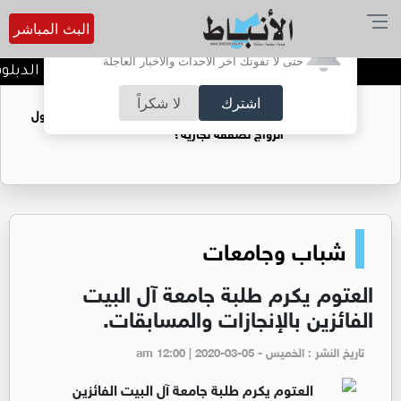
البث المباشر
أترغب في تفعيل الإشعارات؟
حتى لا تفوتك آخر الأحداث والأخبار العاجلة
أسماء المرشحين برنامج الدبلوم العالي قبل الخدم
اشترك
لا شكراً
فتيات يستغللنه لتحقيق مكاسب مادية.. هل تحول
الزواج لصفقة تجارية؟
شباب وجامعات
العتوم يكرم طلبة جامعة آل البيت
الفائزين بالإنجازات والمسابقات.
تاريخ النشر : الخميس - am 12:00 | 2020-03-05