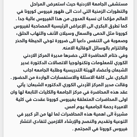
مستشفى الجامعة الاردنية حيث استعرض المراحل
والتطورات الزمنية التي ادت الى ظهور فيروس كورونا في
العالم مؤكدا ان نسبة العدوى من هذا الفيروس عالية جدا .
كما تطرق البكري الى الإعراض الرئيسية المصاحبة لفيروس
كورونا مثل الحمى والسعال وسيلان الأنف والتهاب الحلق،
وصعوبة في التنفس داعيا الى ضرورة توخي الحيطة والحذر
والالتزام بالوسائل الوقائية الامنه.
وفي ختام المحاضرة التي حضرها مديرة المركز الاردني
الكوري للمعلومات وتكنولوجيا الاتصالات الدكتورة غدير
الشبعان وأعضاء الهيئة التدريسية وطلبة الجامعه اجاب
البكري على كافة الاسئلة والاستفسارات الواردة من الحضور .
وقالت مدير المركز الأردني الكوري الدكتوره الشبعان: يأتي
عقد هذه المحاضرة في مركز الجامعة والكليات التابعة لها وان
اولى المحاضرات المتعلقة بفيروس كورونا عقدت في كلية
الاميرة رحمة الجامعية يوم أمس.
مشيرةََ الى اهمية هذه المحاضرات لما لها من اثر كبير في
التوعية وتقديم والنصح والإرشاد اللازمين لتفادي انتشار
فيروس كورونا في المجتمع .