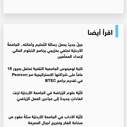
اقرأ أيضا
جيلٌ جديدٌ يحمل رسالة التّعليم وأمانتَه.. الجامعةُ
الأردنيّة تحتفي بخرّيجي برنامج الدّبلوم العالي
لإعداد المعلّمين
كلية لومينوس الجامعية التقنية تحتفل بمرور 15
عاماً على شراكتها الاستراتيجية مع Pearson
في تقديم برامج BTEC
كلّيّة علوم الرّياضة في الجامعة الأردنيّة تزفّ
كفاءاتٍ جديدةً إلى ميادين العمل الرّياضيّ
كلّيّة الآداب في الجامعةِ الأردنيّة ستّةُ عقودٍ من
صناعةِ الفِكر وتخريجِ أجيالِ المعرِفة