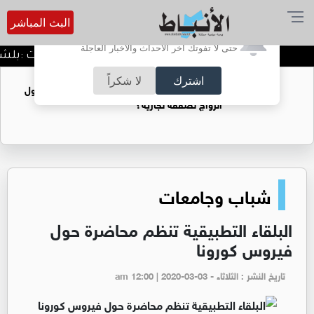
البث المباشر
أترغب في تفعيل الإشعارات؟
حتى لا تفوتك آخر الأحداث والأخبار العاجلة
الدميسي لجماهير الوحدات :بلشنا بالمغرفة و الدوري وح
اشترك
لا شكراً
فتيات يستغللنه لتحقيق مكاسب مادية.. هل تحول
الزواج لصفقة تجارية؟
شباب وجامعات
البلقاء التطبيقية تنظم محاضرة حول
فيروس كورونا
تاريخ النشر : الثلاثاء - am 12:00 | 2020-03-03