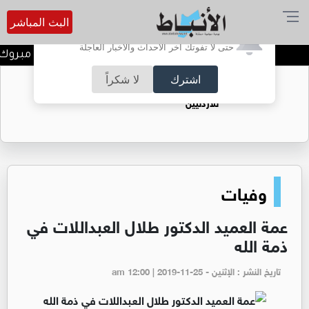
البث المباشر
أترغب في تفعيل الإشعارات؟
حتى لا تفوتك آخر الأحداث والأخبار العاجلة
راشد حمزة الحوامدة الف مبروك ا
اشترك
لا شكراً
حقل الريشة حين يتحول الغاز إلى فرص عمل
للأردنيين
وفيات
عمة العميد الدكتور طلال العبداللات في
ذمة الله
تاريخ النشر : الإثنين - am 12:00 | 2019-11-25