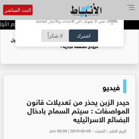
البث المباشر
أترغب في تفعيل الإشعارات؟
حتى لا تفوتك آخر الأحداث والأخبار العاجلة
تتويج الفرق الفائزة في اليوم الأول
اشترك
لا شكراً
فتيات يستغللنه لتحقيق مكاسب مادية.. هل تحول
الزواج لصفقة تجارية؟
فيديو
حيدر الزبن يحذر من تعديلات قانون
المواصفات : سيتم السماح بادخال
البضائع الاسرائيليه
تاريخ النشر : السبت - pm 08:59 | 2019-08-03